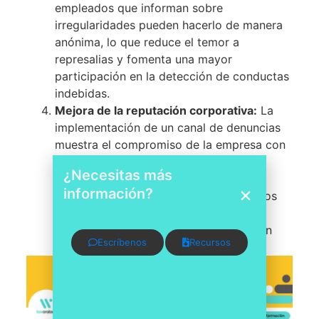
empleados que informan sobre
irregularidades pueden hacerlo de manera
anónima, lo que reduce el temor a
represalias y fomenta una mayor
participación en la detección de conductas
indebidas.
Mejora de la reputación corporativa:
La
implementación de un canal de denuncias
muestra el compromiso de la empresa con
la transparencia y la integridad. Esto
¿Necesitas más
contribuye a fortalecer la reputación
información?
corporativa, tanto internamente entre los
empleados como externamente ante
clientes, socios comerciales y la opinión
Escríbenos
Recursos
pública en general.