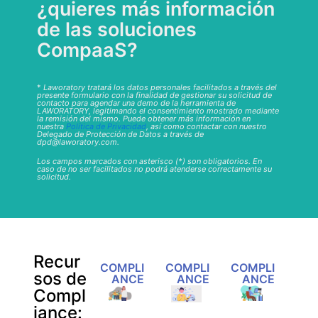
¿quieres más información
de las soluciones
CompaaS?
*
Laworatory tratará los datos personales facilitados a través del
presente formulario con la finalidad de gestionar su solicitud de
contacto para agendar una demo de la herramienta de
LAWORATORY, legitimando el consentimiento mostrado mediante
la remisión del mismo. Puede obtener más información en
nuestra
Política de Privacidad
, así como contactar con nuestro
Delegado de Protección de Datos a través de
dpd@laworatory.com.
Los campos marcados con asterisco (*) son obligatorios. En
caso de no ser facilitados no podrá atenderse correctamente su
solicitud.
Recur
COMPLI
COMPLI
COMPLI
sos de
ANCE
ANCE
ANCE
Compl
iance: