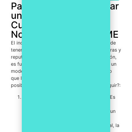
Pasos para implementar
un modelo de
Cumplimiento
Normativo en una PYME
El incumplimiento de estas regulaciones puede
tener graves consecuencias legales, financieras y
reputacionales para las PYMEs. Por esta razón,
es fundamental que las PYMEs implementen un
modelo de Cumplimiento Normativo efectivo
que les permita prevenir, detectar y corregir
posibles infracciones. ¿Qué pasos deben seguir?:
Asignación de recursos económicos:
Es
importante destinar los recursos
financieros necesarios para establecer un
sistema efectivo. Estos recursos se
utilizarán para la formación del personal, la