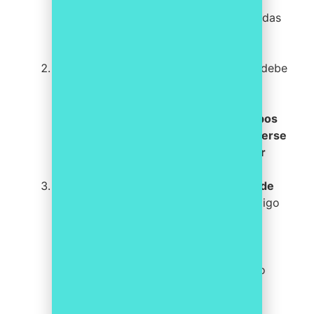
contratación de expertos y la
implementación de tecnologías adecuadas
como un
software de cumplimiento
normativo
.
Identificación de
riesgos
:
La empresa debe
realizar un análisis exhaustivo de los
posibles riesgos penales a los que se
enfrenta. Esto implica
identificar los tipos
de delitos más susceptibles de cometerse
dentro de la organización y desarrollar
estrategias para prevenirlos
.
Establecimiento de un Código Ético y de
Conducta:
La PYME debe crear un código
que establezca los principios éticos y
normas de comportamiento que deben
seguir todos los miembros de la
organización. Este código servirá como
guía para promover una cultura de
cumplimiento y prevenir conductas