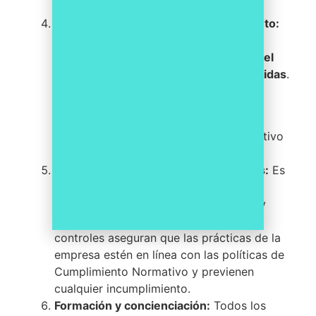
inapropiadas.
Creación de un órgano de cumplimiento:
La empresa debe designar un órgano
encargado de supervisar y garantizar el
cumplimiento de las políticas establecidas
.
Este órgano será responsable de:
implementar controles internos,
supervisar el cumplimiento normativo
recibir denuncias internas.
Establecimiento de controles internos:
Es
fundamental que la PYME implemente
controles adecuados para monitorear y
auditar las actividades internas. Estos
controles aseguran que las prácticas de la
empresa estén en línea con las políticas de
Cumplimiento Normativo y previenen
cualquier incumplimiento.
Formación y concienciación:
Todos los