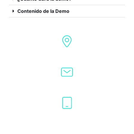
Contenido de la Demo
Dirección
Lagasca 105 – Madrid
Email
hola@laworatory.com
Teléfono
(+34) 919 049 664