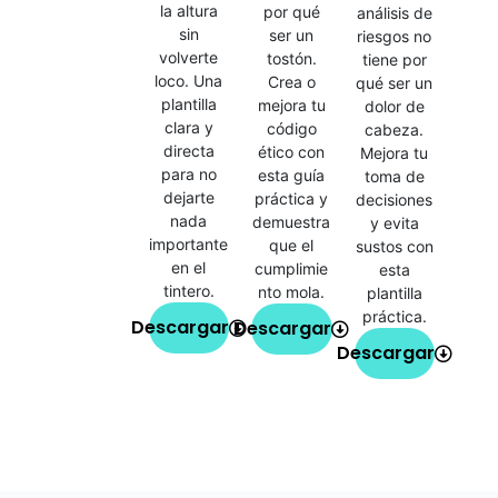
la altura
por qué
análisis de
sin
ser un
riesgos no
volverte
tostón.
tiene por
loco. Una
Crea o
qué ser un
plantilla
mejora tu
dolor de
clara y
código
cabeza.
directa
ético con
Mejora tu
para no
esta guía
toma de
dejarte
práctica y
decisiones
nada
demuestra
y evita
importante
que el
sustos con
en el
cumplimie
esta
tintero.
nto mola.
plantilla
práctica.
Descargar
Descargar
Descargar