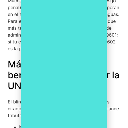
Muchas empresas combinan la UNE 19601 (riesgo
penal) con la
UNE 19602
(riesgo fiscal) y, si operan
en el exterior, añaden la ISO 37301 como paraguas.
Para elegir, parte de tu mapa de riesgos: si lo que
más te preocupa es la responsabilidad penal de
administradores y sociedad, empieza por la 19601;
si tu exposición es sobre todo tributaria, la 19602
es la prioritaria.
Más allá del eximente:
beneficios de implantar la
UNE 19602
El blindaje frente a sanciones es el motivo más
citado, pero no el único. Un sistema de compliance
tributario bien implantado también:
Mejora la
reputación
y la relación de