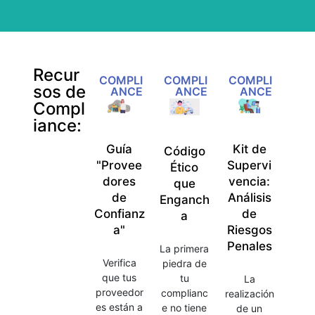
Recur
COMPLI
COMPLI
COMPLI
sos de
ANCE
ANCE
ANCE
Compl
iance:
Guía
Kit de
Código
"Provee
Supervi
Ético
dores
vencia:
que
de
Análisis
Enganch
Confianz
de
a
a"
Riesgos
Penales
La primera
Verifica
piedra de
que tus
tu
La
proveedor
complianc
realización
es están a
e no tiene
de un