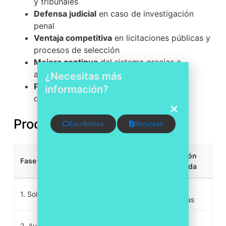
y tribunales
Defensa judicial
en caso de investigación
penal
Ventaja competitiva
en licitaciones públicas y
procesos de selección
Mejora continua
del sistema gracias a
auditorías externas periódicas
¿Necesitas más
Protección de directivos
al demostrar
información?
diligencia organizacional
Proceso de Certificación
Escríbenos
Recursos
Duración
Fase
Descripción
estimada
Presentación a la
1-2
1. Solicitud
entidad acreditada
semanas
Revisión de toda la
2. Auditoría
2-4