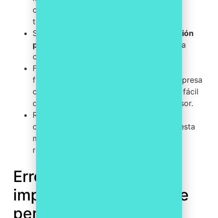
confianza con la Administración y con
terceros.
Suma puntos en
licitaciones y contratación
pública
, donde cada vez se valora más la
cultura de cumplimiento.
Facilita la
due diligence
en una ronda de
financiación o una compraventa: una empresa
con riesgos fiscales controlados es más fácil
de auditar y más atractiva para un inversor.
Reduce sobresaltos: detectar una
contingencia fiscal a tiempo siempre cuesta
menos que regularizarla después con
recargos.
Errores frecuentes al
implantar el compliance
penal y tributario