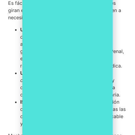
Es fácil confundir estas normas porque las tres
giran en torno al cumplimiento, pero responden a
necesidades distintas:
UNE 19601
: Sistemas de gestión de
compliance penal
. Es la referencia para
acreditar el «modelo de organización y
gestión» del artículo 31 bis del Código Penal,
el que puede eximir o atenuar la
responsabilidad penal de la persona jurídica.
UNE 19602
: Sistemas de gestión de
compliance tributario
. Ayuda a prevenir y
detectar riesgos fiscales y a demostrar la
diligencia debida ante la Agencia Tributaria.
ISO 37301
: Norma internacional de gestión
del cumplimiento en sentido amplio (todas las
obligaciones de la organización), certificable
y reconocida fuera de España.