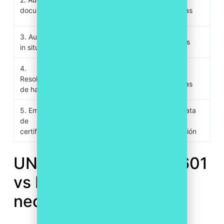
documentación (fase
documental
semanas
1)
3. Auditoría
Visita al centro de
1-3 días
in situ
trabajo (fase 2)
4.
Corrección de no
2-4
Resolución
conformidades
semanas
de hallazgos
detectadas
5. Emisión
Inmediata
Válido por 3 años con
de
tras
auditorías anuales
certificado
resolución
UNE 19602 vs UNE 19601
vs ISO 37301: ¿cuál
necesita tu empresa?