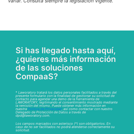
variar. Consulta siempre la legislación vigente.
Si has llegado hasta aquí,
¿quieres más información
de las soluciones
CompaaS?
*
Laworatory tratará los datos personales facilitados a través del
presente formulario con la finalidad de gestionar su solicitud de
contacto para agendar una demo de la herramienta de
LAWORATORY, legitimando el consentimiento mostrado mediante
la remisión del mismo. Puede obtener más información en
nuestra
Política de Privacidad
, así como contactar con nuestro
Delegado de Protección de Datos a través de
dpd@laworatory.com.
Los campos marcados con asterisco (*) son obligatorios. En
caso de no ser facilitados no podrá atenderse correctamente su
solicitud.