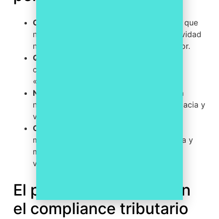
Copiar un manual genérico.
Un sistema que
no parte de los riesgos reales de tu actividad
no convence ni a un juez ni a un inspector.
Quedarse en el papel.
Sin formación,
controles y evidencias de que el modelo
«vive», el sistema no protege.
No actualizarlo.
Cambian el negocio y la
norma; un modelo congelado pierde eficacia y
validez con el tiempo.
Olvidar el órgano de cumplimiento.
El
modelo exige una función con autonomía y
medios suficientes para supervisarlo de
verdad.
El papel del software en
el compliance tributario