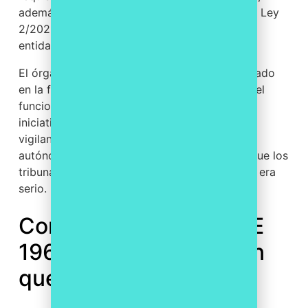
además, una obligación independiente bajo la Ley
2/2023 para empresas de cierto tamaño y
entidades del sector público.
El órgano de cumplimiento, a menudo encarnado
en la figura del
compliance officer
, supervisa el
funcionamiento del modelo con autonomía e
iniciativa propia. El Código Penal exige que la
vigilancia se confíe a un órgano con poderes
autónomos, y esa independencia es justo lo que los
tribunales examinan para valorar si el modelo era
serio.
Compliance penal, UNE
19601 e ISO 37001: ¿en
qué se diferencian?