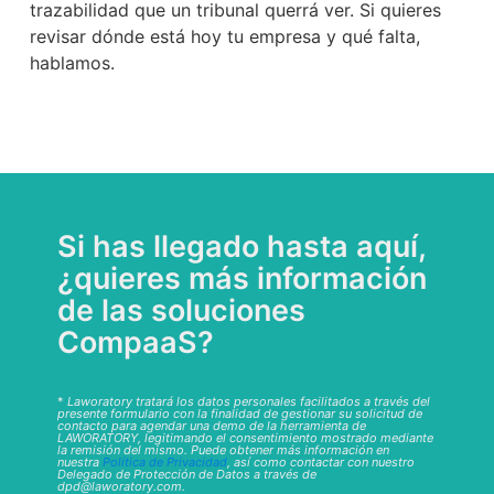
trazabilidad que un tribunal querrá ver. Si quieres
revisar dónde está hoy tu empresa y qué falta,
hablamos.
Si has llegado hasta aquí,
¿quieres más información
de las soluciones
CompaaS?
*
Laworatory tratará los datos personales facilitados a través del
presente formulario con la finalidad de gestionar su solicitud de
contacto para agendar una demo de la herramienta de
LAWORATORY, legitimando el consentimiento mostrado mediante
la remisión del mismo. Puede obtener más información en
nuestra
Política de Privacidad
, así como contactar con nuestro
Delegado de Protección de Datos a través de
dpd@laworatory.com.