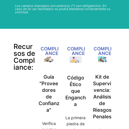
Los campos marcados con asterisco (*) son obligatorios. En
caso de no ser facilitados no podrá atenderse correctamente su
solicitud.
Recur
COMPLI
COMPLI
COMPLI
sos de
ANCE
ANCE
ANCE
Compl
iance:
Guía
Kit de
Código
"Provee
Supervi
Ético
dores
vencia:
que
de
Análisis
Enganch
Confianz
de
a
a"
Riesgos
Penales
La primera
Verifica
piedra de