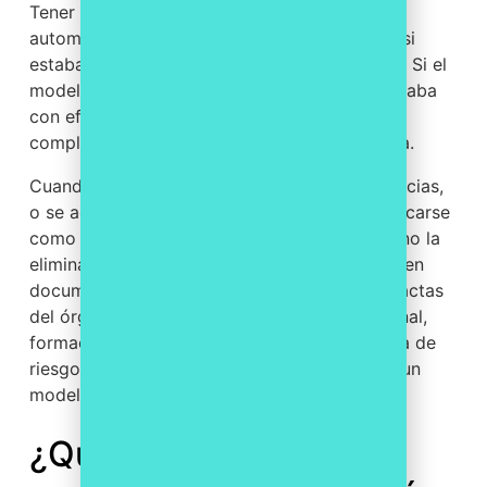
Tener un modelo no garantiza la exención
automática: el tribunal valora si era idóneo y si
estaba realmente implantado antes del delito. Si el
modelo cumple todos los requisitos y funcionaba
con eficacia, puede operar como eximente
completa de la responsabilidad de la empresa.
Cuando el modelo existe pero presenta carencias,
o se acredita solo de forma parcial, suele aplicarse
como atenuante, lo que reduce la pena pero no la
elimina. Por eso la clave no es redactar un buen
documento, sino mantener evidencias vivas: actas
del órgano de cumplimiento, registros del canal,
formaciones impartidas y revisiones del mapa de
riesgos. Esa trazabilidad es lo que convierte un
modelo sobre el papel en una defensa real.
¿Qué delitos cubre el