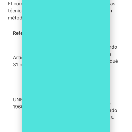
El compliance penal es el objetivo, y las normas
técnicas son herramientas para alcanzarlo con
método. Conviene no confundirlas:
Referencia
Enfoque
Alcance
Define cuándo
responde la
Artículo
Marco legal
empresa y qué
31 bis CP
obligatorio
exige el
modelo.
Sistema de
Norma
gestión de
UNE
española
compliance
19601
certificable
penal alineado
con el 31 bis.
Sistema de