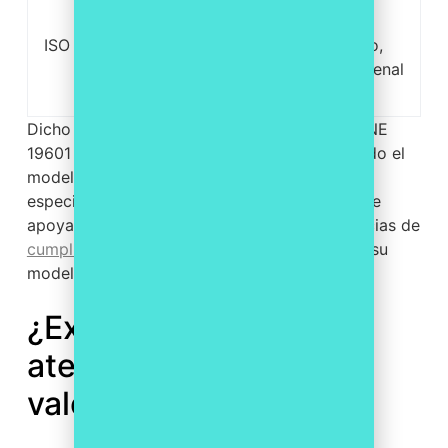
Norma
gestión
ISO 37001
internacional
antisoborno,
certificable
un riesgo penal
concreto.
Dicho en claro: el artículo 31 bis manda, la UNE
19601 ofrece un estándar para estructurar todo el
modelo penal y certificarlo, y la ISO 37001 se
especializa en el soborno. Una empresa puede
apoyarse en estas normas y en otras referencias de
cumplimiento normativo
para demostrar que su
modelo sigue buenas prácticas reconocidas.
¿Eximente completa o
atenuante? Cómo lo
valoran los tribunales