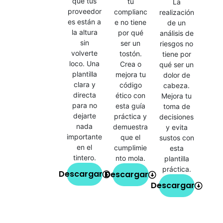
que tus
tu
La
proveedor
complianc
realización
es están a
e no tiene
de un
la altura
por qué
análisis de
sin
ser un
riesgos no
volverte
tostón.
tiene por
loco. Una
Crea o
qué ser un
plantilla
mejora tu
dolor de
clara y
código
cabeza.
directa
ético con
Mejora tu
para no
esta guía
toma de
dejarte
práctica y
decisiones
nada
demuestra
y evita
importante
que el
sustos con
en el
cumplimie
esta
tintero.
nto mola.
plantilla
práctica.
Descargar
Descargar
Descargar