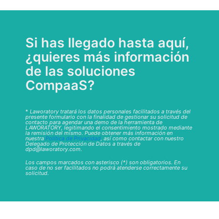
Si has llegado hasta aquí,
¿quieres más información
de las soluciones
CompaaS?
*
Laworatory tratará los datos personales facilitados a través del
presente formulario con la finalidad de gestionar su solicitud de
contacto para agendar una demo de la herramienta de
LAWORATORY, legitimando el consentimiento mostrado mediante
la remisión del mismo. Puede obtener más información en
nuestra
Política de Privacidad
, así como contactar con nuestro
Delegado de Protección de Datos a través de
dpd@laworatory.com.
Los campos marcados con asterisco (*) son obligatorios. En
caso de no ser facilitados no podrá atenderse correctamente su
solicitud.