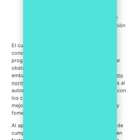
documentación de políticas,
procedimientos y actividades de
cumplimiento. Esto garantiza una mejor
organización, acceso rápido a información
relevante y una auditoría más eficiente.
El cumplimiento normativo es un desafío
constante para las organizaciones, y los
programas de cumplimiento pueden enfrentar
obstáculos que los hagan inválidos. Sin
embargo, el uso de
software de cumplimiento
normativo
puede subsanar estas deficiencias al
automatizar tareas, mantenerse actualizado con
los cambios normativos, gestionar riesgos,
mejorar el seguimiento y la documentación, y
fomentar la formación y concientización.
Al aprovechar las capacidades del software de
cumplimiento, los Compliance Officers pueden