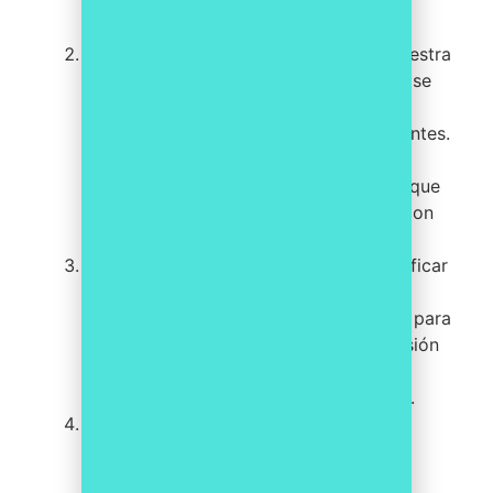
permitiendo a los Compliance Officers
enfocarse en actividades estratégicas.
Actualización y alertas normativas
: nuestra
tecnología de cumplimiento normativo se
mantiene siempre actualizado con los
cambios legales y regulaciones pertinentes.
Puede enviar alertas automáticas y
proporcionar recursos para garantizar que
los programas estén al día y cumplan con
los requisitos normativos.
Gestión de riesgos
: ayudamos a identificar
y evaluar los riesgos normativos,
estableciendo un sistema estructurado para
gestionarlos. Esto permite una supervisión
y mitigación proactiva de riesgos,
mejorando la efectividad del programa.
Seguimiento y documentación
: Con
CompaaS tendrás una plataforma
centralizada para el seguimiento y la