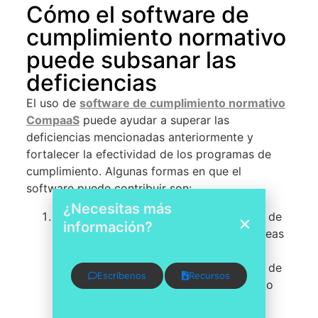
Cómo el software de
cumplimiento normativo
puede subsanar las
deficiencias
El uso de
software de cumplimiento normativo
CompaaS
puede ayudar a superar las
deficiencias mencionadas anteriormente y
fortalecer la efectividad de los programas de
cumplimiento. Algunas formas en que el
software puede contribuir son:
¿Necesitas más
Automatización de tareas
: El software de
información?
cumplimiento CompaaS automatiza tareas
manuales y repetitivas, como el
seguimiento de políticas, la generación de
Escríbenos
Recursos
informes y el monitoreo de riesgos. Esto
reduce errores y ahorra tiempo,