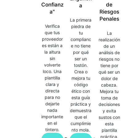
Confianz
de
a
a"
Riesgos
Penales
La primera
Verifica
piedra de
que tus
tu
La
proveedor
complianc
realización
es están a
e no tiene
de un
la altura
por qué
análisis de
sin
ser un
riesgos no
volverte
tostón.
tiene por
loco. Una
Crea o
qué ser un
plantilla
mejora tu
dolor de
clara y
código
cabeza.
directa
ético con
Mejora tu
para no
esta guía
toma de
dejarte
práctica y
decisiones
nada
demuestra
y evita
importante
que el
sustos con
en el
cumplimie
esta
tintero.
nto mola.
plantilla
práctica.