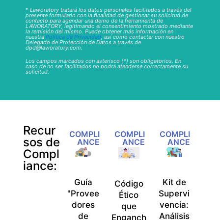
*
Laworatory tratará los datos personales facilitados a través del
presente formulario con la finalidad de gestionar su solicitud de
contacto para agendar una demo de la herramienta de
LAWORATORY, legitimando el consentimiento mostrado mediante
la remisión del mismo. Puede obtener más información en
nuestra
Política de Privacidad
, así como contactar con nuestro
Delegado de Protección de Datos a través de
dpd@laworatory.com.
Los campos marcados con asterisco (*) son obligatorios. En
caso de no ser facilitados no podrá atenderse correctamente su
solicitud.
Recur
COMPLI
COMPLI
COMPLI
sos de
ANCE
ANCE
ANCE
Compl
iance:
Guía
Kit de
Código
"Provee
Supervi
Ético
dores
vencia:
que
de
Análisis
Enganch