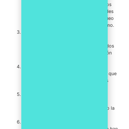
financiación del terrorismo
: Los indicios
deben estar relacionados con actividades
que puedan ser constitutivas de blanqueo
de capitales o financiación del terrorismo.
Gravedad de los indicios
: Los indicios
deben ser suficientemente graves para
considerar que pueden estar relacionados
con blanqueo de capitales o financiación
del terrorismo.
Identificación del sujeto obligado
: Es
necesario identificar al sujeto obligado que
realiza la comunicación, incluyendo sus
datos de contacto.
Identificación del posible infractor
: Es
necesario identificar a la persona o
personas que podrían estar cometiendo la
actividad delictiva.
Descripción de los indicios
: Se debe
describir con detalle los indicios que se han