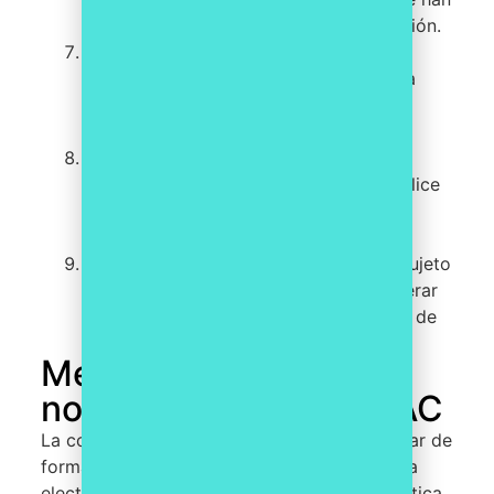
detectado y que motivan la comunicación.
Momento de la comunicación
: La
comunicación debe realizarse de forma
inmediata en el momento en que se
detectan los indicios.
No alertar al posible infractor
: Es
importante que la comunicación se realice
de forma discreta, evitando alertar al
posible infractor.
Cooperación con las autoridades
: El sujeto
obligado debe estar dispuesto a cooperar
con las autoridades en la investigación de
los hechos.
Medios para hacer la
notificación al SEPBLAC
La comunicación por indicio se puede realizar de
forma presencial, por correo postal o por vía
electrónica a través de la plataforma telemática