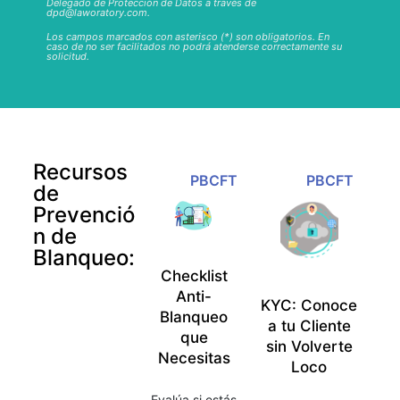
Delegado de Protección de Datos a través de
dpd@laworatory.com.
Los campos marcados con asterisco (*) son obligatorios. En
caso de no ser facilitados no podrá atenderse correctamente su
solicitud.
Recursos
PBCFT
PBCFT
de
Prevenció
n de
Blanqueo:
Checklist
Anti-
KYC: Conoce
Blanqueo
a tu Cliente
que
sin Volverte
Necesitas
Loco
Evalúa si estás