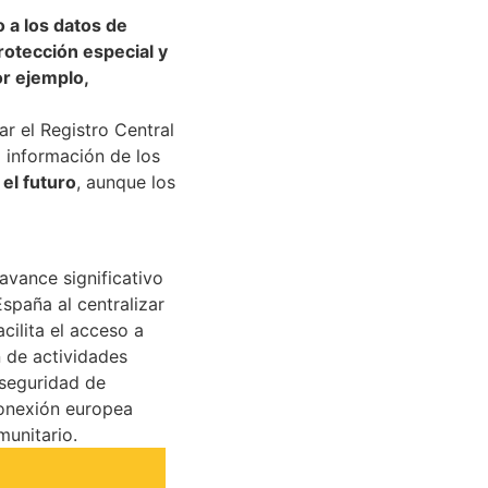
o a los datos de
rotección especial y
or ejemplo,
ar el Registro Central
á información de los
 el futuro
, aunque los
avance significativo
España al centralizar
cilita el acceso a
n de actividades
 seguridad de
conexión europea
munitario.