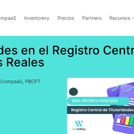
CompaaS
Inventowry
Precios
Partners
Recursos
es en el Registro Centr
s Reales
3
CompaaS
,
PBCFT