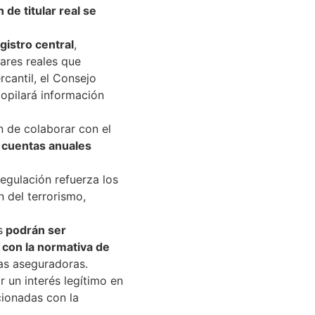
de titular real se
gistro central
,
lares reales que
cantil, el Consejo
copilará información
n de colaborar con el
s cuentas anuales
regulación refuerza los
 del terrorismo,
s
podrán ser
 con la normativa de
as aseguradoras.
 un interés legítimo en
ionadas con la