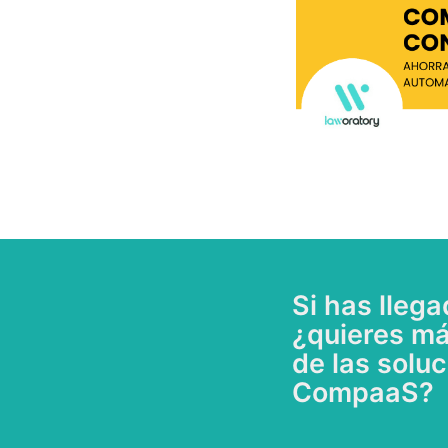
Si has llega
¿quieres má
de las solu
CompaaS?