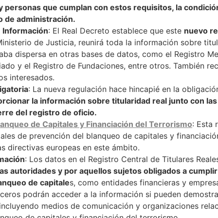
y personas que cumplan con estos requisitos, la condición 
o de administración.
e Información
: El Real Decreto establece que este
nuevo re
nisterio de Justicia, reunirá toda la información sobre titu
aba dispersa en otras bases de datos, como el Registro Mer
iado y el Registro de Fundaciones, entre otros. También re
os interesados.
igatoria
: La nueva regulación hace hincapié en la obligació
rcionar la información sobre titularidad real junto con la
erre del registro de oficio.
lanqueo de Capitales y Financiación del Terrorismo
: Esta 
les de prevención del blanqueo de capitales y financiación
s directivas europeas en este ámbito.
rmación
: Los datos en el Registro Central de Titulares Reale
as autoridades y por aquellos sujetos obligados a cumplir
anqueo de capitale
s, como entidades financieras y empres
ceros podrán acceder a la información si pueden demostrar
incluyendo medios de comunicación y organizaciones relac
nqueo de capitales y financiación del terrorismo.