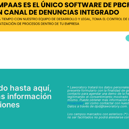
do hasta aquí,
*
Laworatory tratará los datos personales
presente formulario con la finalidad de ge
s información
contacto para agendar una demo de la 
legitimando el consentimiento mostrado 
mismo. Puede obtener más información 
ciones
Privacidad
, así como contactar con nues
Datos a través de dpd@laworatory.com.
Los campos marcados con asterisco (*) s
no ser facilitados no podrá atenderse cor