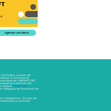
 facilitados a través del
stionar su solicitud de
herramienta de LAWORATORY,
mediante la remisión del
en nuestra
Política de
tro Delegado de Protección de
on obligatorios. En caso de
rectamente su solicitud.