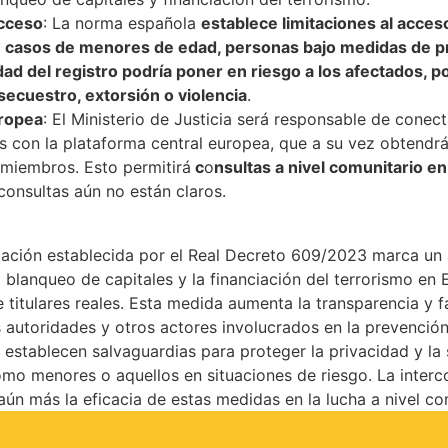
Acceso
: La norma española
establece limitaciones al acces
 en casos de menores de edad, personas bajo medidas de p
dad del registro podría poner en riesgo a los afectados, p
ecuestro, extorsión o violencia
.
uropea
: El Ministerio de Justicia será responsable de conect
es con la plataforma central europea, que a su vez obtendr
 miembros. Esto permitirá
c
o
nsultas a nivel comunitario en
consultas aún no están claros.
lación establecida por el Real Decreto 609/2023 marca un 
 blanqueo de capitales y la financiación del terrorismo en 
 titulares reales. Esta medida aumenta la transparencia y fa
s autoridades y otros actores involucrados en la prevenció
e establecen salvaguardias para proteger la privacidad y la
omo menores o aquellos en situaciones de riesgo. La inter
aún más la eficacia de estas medidas en la lucha a nivel co