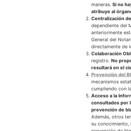
maneras.
Si no ha
atribuye al órgan
Centralización d
dependiente del Mi
anteriormente est
General del Notar
directamente de l
Colaboración Obl
registro.
No propo
resultará en el ci
Prevención del B
mecanismos estata
cumpliendo con la
Acceso a la Info
consultados por l
prevención de bl
Además, otros ter
su conocimiento, 
prevención de bla