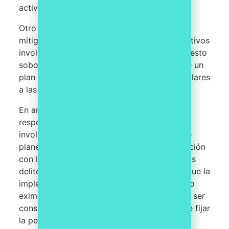
actividades delictivas en el futuro.
Otro caso es el del BBVA, donde se permitió
mitigar la responsabilidad penal de los directivos
involucrados en el caso de espionaje y supuesto
soborno a funcionarios públicos, a través de un
plan de compliance que incluía medidas similares
a las del caso del Banco Santander.
En ambos casos, se permitió mitigar la
responsabilidad penal de los directivos
involucrados gracias a la implementación de
planes de compliance eficaces y la cooperación
con las autoridades en la investigación de los
delitos cometidos. Es importante destacar que la
implementación de un plan de compliance no
exime de responsabilidad penal, pero puede ser
considerado como un atenuante a la hora de fijar
la pena.