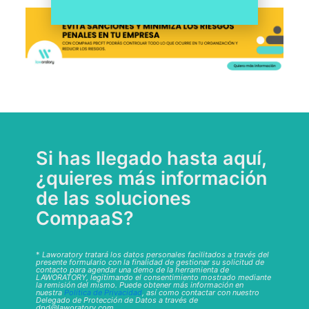
Si has llegado hasta aquí,
¿quieres más información
de las soluciones
CompaaS?
*
Laworatory tratará los datos personales facilitados a través del
presente formulario con la finalidad de gestionar su solicitud de
contacto para agendar una demo de la herramienta de
LAWORATORY, legitimando el consentimiento mostrado mediante
la remisión del mismo. Puede obtener más información en
nuestra
Política de Privacidad
, así como contactar con nuestro
Delegado de Protección de Datos a través de
dpd@laworatory.com.