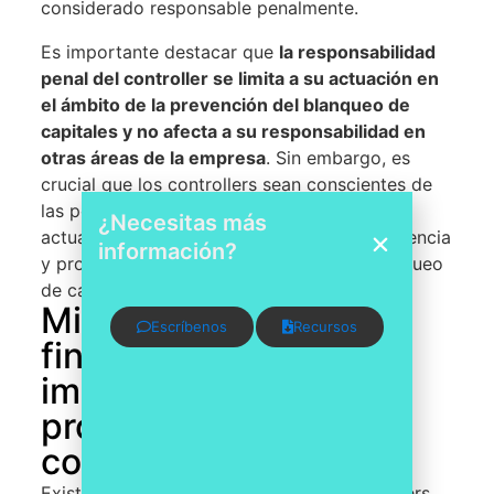
considerado responsable penalmente.
Es importante destacar que
la responsabilidad
penal del controller se limita a su actuación en
el ámbito de la prevención del blanqueo de
capitales y no afecta a su responsabilidad en
otras áreas de la empresa
. Sin embargo, es
crucial que los controllers sean conscientes de
las posibles consecuencias penales de su
¿Necesitas más
actuación en este ámbito y actúen con diligencia
información?
y profesionalidad en la prevención del blanqueo
de capitales
Mitigando riesgos
Escríbenos
Recursos
financieros: la
importancia del
programa de
compliance
Existen casos en España donde los controllers