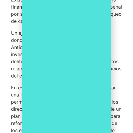
financieros han enfrentado responsabilidad penal
por su mala praxis en la prevención del blanqueo
de capitales.
Un ejemplo es el caso del Banco Santander,
donde se llegó a un acuerdo con la Fiscalía
Anticorrupción en 2019 para cerrar la
investigación sobre la posible comisión de
delitos de blanqueo de capitales y otros delitos
relacionados con la contratación de los servicios
del excomisario Villarejo.
En este caso, el banco fue condenado a pagar
una multa de 52 millones de euros, pero se
permitió mitigar la responsabilidad penal de los
directivos involucrados en el caso a través de un
plan de compliance. El plan incluía medidas para
reforzar los controles internos, la formación de
los empleados y la detección y prevención de