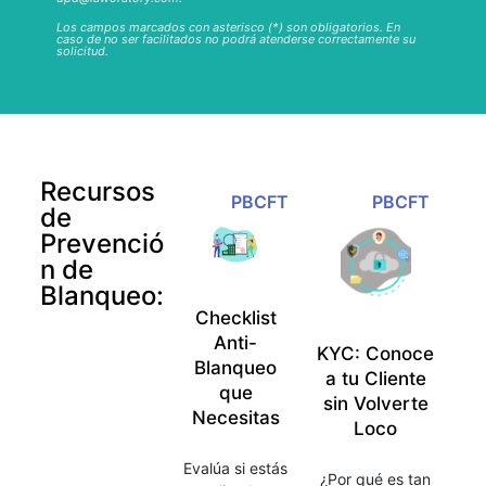
Los campos marcados con asterisco (*) son obligatorios. En
caso de no ser facilitados no podrá atenderse correctamente su
solicitud.
Recursos
PBCFT
PBCFT
de
Prevenció
n de
Blanqueo:
Checklist
Anti-
KYC: Conoce
Blanqueo
a tu Cliente
que
sin Volverte
Necesitas
Loco
Evalúa si estás
¿Por qué es tan