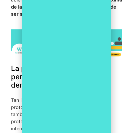
de las actuaciones de investigación no puede
ser superior a 3 meses.
La protección de datos
personales en
tu canal
de
denuncias
Tan importante como la existencia de
protocolos en casos de denuncias, la ley
también hace hincapié en una correcta
protección de los informantes en sistemas
internos, públicos o privados, o en canales