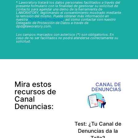
*
Laworatory tratará los datos personales facilitados a través del
presente formulario con la finalidad de gestionar su solicitud de
contacto para agendar una demo de la herramienta de
LAWORATORY, legitimando el consentimiento mostrado mediante
la remisión del mismo. Puede obtener más información en
nuestra
Política de Privacidad
, así como contactar con nuestro
Delegado de Protección de Datos a través de
dpd@laworatory.com.
Los campos marcados con asterisco (*) son obligatorios. En
caso de no ser facilitados no podrá atenderse correctamente su
solicitud.
Mira estos
CANAL DE
DENUNCIAS
recursos de
Canal
Denuncias:
Test: ¿Tu Canal de
Denuncias da la