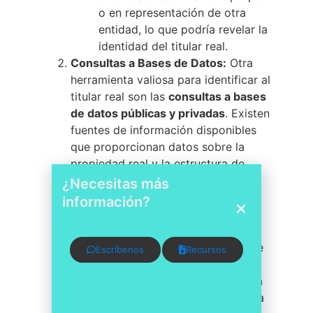
o en representación de otra
entidad, lo que podría revelar la
identidad del titular real.
Consultas a Bases de Datos:
Otra
herramienta valiosa para identificar al
titular real son las
consultas a bases
de datos públicas y privadas
. Existen
fuentes de información disponibles
que proporcionan datos sobre la
propiedad real y la estructura de
propiedad de una entidad.
¿Necesitas más
Estas bases de datos pueden
información?
incluir registros de empresas,
registros de propiedad
inmobiliaria, bases de datos de
Escríbenos
Recursos
beneficiarios reales y otras
fuentes de información pública
que pueden arrojar luz sobre la