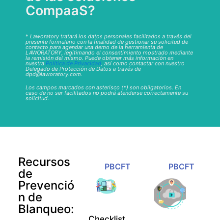
CompaaS?
*
Laworatory tratará los datos personales facilitados a través del
presente formulario con la finalidad de gestionar su solicitud de
contacto para agendar una demo de la herramienta de
LAWORATORY, legitimando el consentimiento mostrado mediante
la remisión del mismo. Puede obtener más información en
nuestra
Política de Privacidad
, así como contactar con nuestro
Delegado de Protección de Datos a través de
dpd@laworatory.com.
Los campos marcados con asterisco (*) son obligatorios. En
caso de no ser facilitados no podrá atenderse correctamente su
solicitud.
Recursos
PBCFT
PBCFT
de
Prevenció
n de
Blanqueo:
Checklist