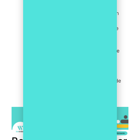
financieras pueden detectar si
los flujos de fondos se vinculan
con entidades relacionadas,
personas físicas o jurídicas que
podrían ser los verdaderos
beneficiarios. Además, el
análisis de transacciones puede
ayudar a identificar
transacciones inusuales o
complejas que podrían estar
relacionadas con el blanqueo de
capitales o la financiación del
terrorismo.