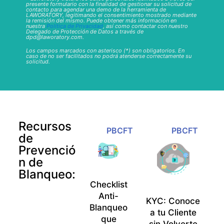
presente formulario con la finalidad de gestionar su solicitud de
contacto para agendar una demo de la herramienta de
LAWORATORY, legitimando el consentimiento mostrado mediante
la remisión del mismo. Puede obtener más información en
nuestra
Política de Privacidad
, así como contactar con nuestro
Delegado de Protección de Datos a través de
dpd@laworatory.com.
Los campos marcados con asterisco (*) son obligatorios. En
caso de no ser facilitados no podrá atenderse correctamente su
solicitud.
Recursos
PBCFT
PBCFT
de
Prevenció
n de
Blanqueo:
Checklist
Anti-
KYC: Conoce
Blanqueo
a tu Cliente
que
sin Volverte