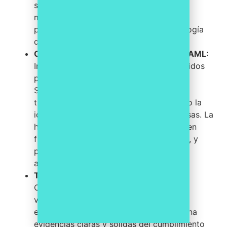
subjetividad y la posibilidad de fallos
manuales, asegurando la coherencia y
precisión en la aplicación de la metodología
de análisis de riesgos.
Optimización de la Gestión de Riesgos AML:
Incorpora catálogos de riesgos predefinidos
por organismos reguladores como el
SEPBLAC y el Tesoro, adaptándose a la
tipología de sujeto obligado y facilitando la
identificación de operaciones sospechosas. La
herramienta propone un nivel de riesgo en
función de los datos del sujeto obligado, y
permite la personalización de riesgos
adicionales si el cliente lo requiere.
Trazabilidad Completa e Indiscutible:
Compass AML registra cada acción,
valoración y modificación, lo que facilita
enormemente las auditorías y proporciona
evidencias claras y sólidas del cumplimiento