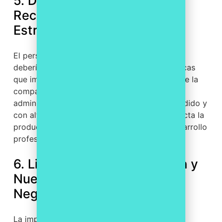
5. Desaprovechamiento de
Recursos Humanos
Estratégicos
El personal cualificado, cuyo talento y tiempo
deberían estar enfocados en tareas estratégicas
que impulsen el crecimiento y la innovación de la
compañía, se ve absorbido por procesos
administrativos repetitivos, de bajo valor añadido y
con alta propensión al error. Esto no solo afecta la
productividad, sino también la moral y el desarrollo
profesional del equipo.
6. Limitación en la Expansión y
Nuevas Oportunidades de
Negocio
La imposibilidad de escalar rápidamente los