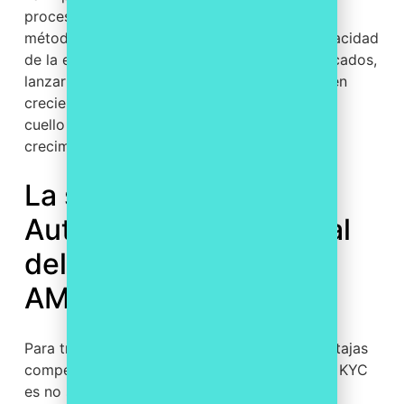
procesos de KYC debido a la dependencia de
métodos manuales limita severamente la capacidad
de la empresa para expandirse a nuevos mercados,
lanzar nuevos productos o atender un volumen
creciente de clientes. Esto se convierte en un
cuello de botella que frena el potencial de
crecimiento.
La solución definitiva:
Automatización integral
del KYC con Compass
AML
Para transformar estos costes ocultos en ventajas
competitivas tangibles, la automatización del KYC
es no solo una opción, sino una necesidad