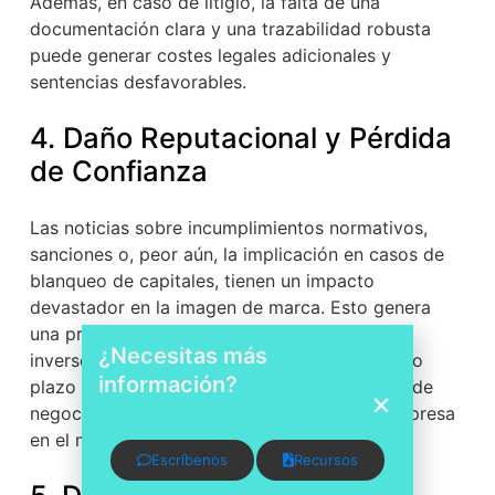
Además, en caso de litigio, la falta de una
documentación clara y una trazabilidad robusta
puede generar costes legales adicionales y
sentencias desfavorables.
4. Daño Reputacional y Pérdida
de Confianza
Las noticias sobre incumplimientos normativos,
sanciones o, peor aún, la implicación en casos de
blanqueo de capitales, tienen un impacto
devastador en la imagen de marca. Esto genera
una profunda desconfianza entre clientes,
¿Necesitas más
inversores y socios comerciales, lo que a largo
información?
plazo se traduce en una pérdida significativa de
negocio y una disminución del valor de la empresa
en el mercado.
Escríbenos
Recursos