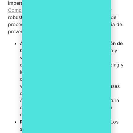
imperante. Herramientas de vanguardia como
Compass AML
ofrecen una solución integral y
robusta, diseñada para optimizar cada etapa del
proceso de cumplimiento normativo en materia de
prevención de blanqueo de capitales:
Agilidad en la Identificación y Verificación de
Clientes:
Compass AML permite la carga y
validación de formularios KYC de forma
digital, agilizando el proceso de onboarding y
la revisión de información. Se están
desarrollando funcionalidades para la
validación de DNI a través de API con bases
de datos como la Seguridad Social y la
Agencia Tributaria, y se trabaja en la lectura
de datos de documentos para eliminar la
redundancia de la entrada manual.
Reducción Drástica del Error Humano:
Los
sistemas automatizados eliminan la