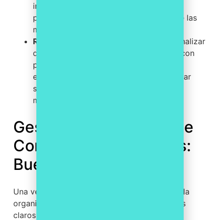
intereses, cómo identificarlo y cuál es el
procedimiento para declararlo es una de las
medidas preventivas más efectivas.
Revisión de operaciones vinculadas.
Analizar
de forma sistemática las transacciones con
partes vinculadas —familiares, socios,
empresas relacionadas— permite detectar
situaciones de riesgo antes de que se
materialicen.
Gestión y Prevención de
Conflictos de Intereses:
Buenas Prácticas
Una vez detectado un conflicto de intereses, la
organización debe contar con procedimientos
claros para su gestión. A continuación, se