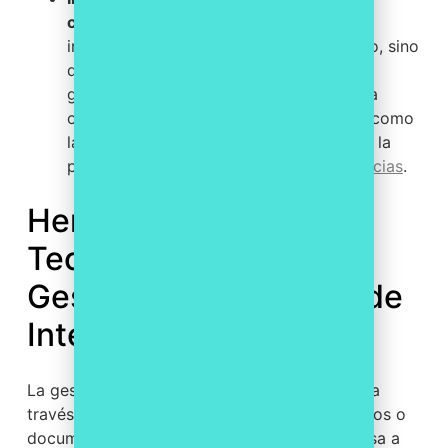
compliance.
La gestión de conflictos de
intereses no debe ser un proceso aislado, sino
que debe estar integrada en el sistema
general de cumplimiento normativo de la
organización, junto con otros controles como
la prevención del blanqueo de capitales, la
protección de datos y el
canal de denuncias
.
Herramientas
Tecnológicas para la
Gestión de Conflictos de
Intereses
La gestión manual de conflictos de intereses a
través de hojas de cálculo, correos electrónicos o
documentos en papel es ineficiente y propensa a