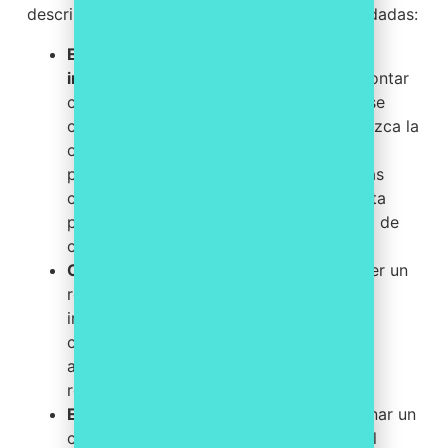
describen las buenas prácticas más recomendadas:
Elaborar una política de conflicto de
intereses.
Toda organización debería contar
con una política interna que defina qué se
considera conflicto de intereses, establezca la
obligación de declaración, determine el
procedimiento de evaluación y prevea las
consecuencias de su incumplimiento. Esta
política debe formar parte del programa de
compliance de la empresa.
Crear un registro centralizado.
Mantener un
registro de todas las declaraciones de
intereses presentadas, así como de los
conflictos detectados y las medidas
adoptadas, facilita la trazabilidad y la
rendición de cuentas.
Establecer un órgano evaluador.
Designar un
comité o responsable —habitualmente el