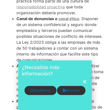
práctica forma parte de una cultura de
responsabilidad proactiva
que toda
organización debería promover.
Canal de denuncias o
canal ético
.
Disponer
de un sistema confidencial y seguro donde
empleados y terceros puedan comunicar
posibles situaciones de conflicto de intereses.
La Ley 2/2023 obliga a las empresas de más
de 50 trabajadores a contar con un sistema
interno de información que facilite este tipo
de comunicaciones.
Auditorías internas de compliance.
Realizar
¿Necesitas más
revisiones periódicas de los procesos de toma
información?
de decisiones, contratación, adjudicación de
contratos y relaciones comerciales permite
identificar patrones que podrían indicar la
Escríbenos
Recursos
existencia de conflictos no declarados.
Formación y sensibilización.
Capacitar al
personal sobre qué constituye un conflicto de