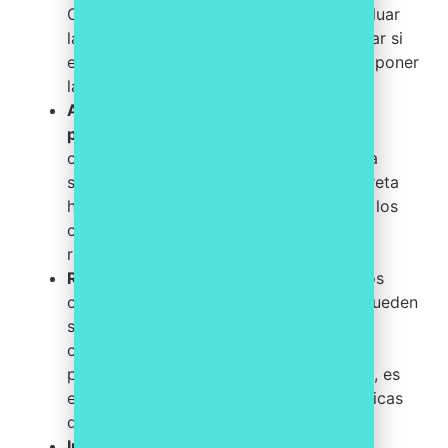
Compliance Officer— encargado de evaluar
las declaraciones de intereses, determinar si
existe un conflicto real o potencial y proponer
las medidas adecuadas.
Aplicar medidas de mitigación
proporcionadas.
Según la gravedad del
conflicto, las medidas pueden ir desde la
simple abstención en una decisión concreta
hasta la reasignación de funciones o, en los
casos más graves, la finalización de la
relación contractual o laboral.
Revisar y actualizar periódicamente.
Los
conflictos de intereses son dinámicos: pueden
surgir nuevas situaciones a medida que
cambian las circunstancias personales o
profesionales de los implicados. Por ello, es
esencial revisar las declaraciones y políticas
de forma periódica.
Integrar la gestión en el sistema de