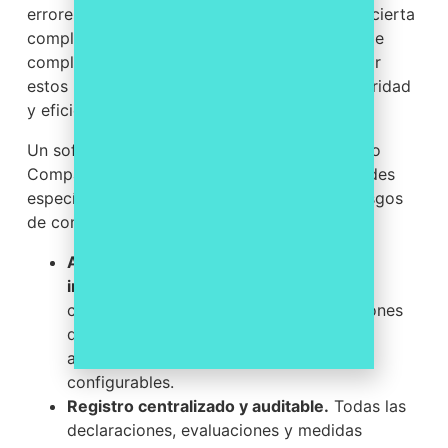
errores, especialmente en organizaciones de cierta
complejidad. Las herramientas tecnológicas de
compliance permiten automatizar y centralizar
estos procesos, aportando trazabilidad, seguridad
y eficiencia.
Un software de cumplimiento normativo como
CompaaS de Laworatory ofrece funcionalidades
específicas para la gestión integral de los riesgos
de compliance, incluyendo:
Automatización de declaraciones de
intereses.
Los empleados pueden
cumplimentar y actualizar sus declaraciones
de forma digital, con recordatorios
automáticos y flujos de aprobación
configurables.
Registro centralizado y auditable.
Todas las
declaraciones, evaluaciones y medidas