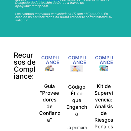
Delegado de Protección de Datos a través de
dpd@laworatory.com.
Los campos marcados con asterisco (*) son obligatorios. En
caso de no ser facilitados no podrá atenderse correctamente su
solicitud.
Recur
COMPLI
COMPLI
COMPLI
sos de
ANCE
ANCE
ANCE
Compl
iance:
Guía
Kit de
Código
"Provee
Supervi
Ético
dores
vencia:
que
de
Análisis
Enganch
Confianz
de
a
a"
Riesgos
Penales
La primera