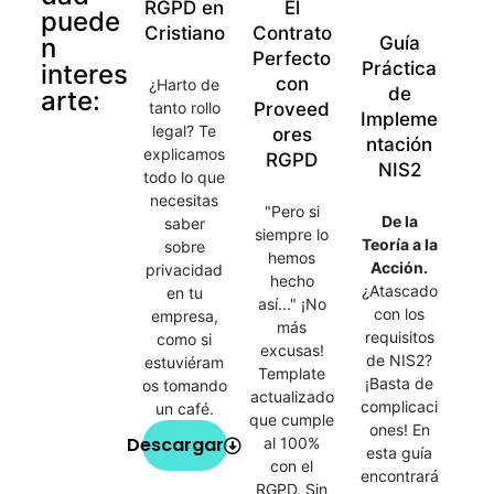
RGPD en
El
puede
Cristiano
Contrato
n
Guía
Perfecto
Práctica
interes
con
¿Harto de
de
arte:
tanto rollo
Proveed
Impleme
legal? Te
ores
ntación
explicamos
RGPD
NIS2
todo lo que
necesitas
"Pero si
De la
saber
siempre lo
Teoría a la
sobre
hemos
Acción.
privacidad
hecho
¿Atascado
en tu
así..." ¡No
con los
empresa,
más
requisitos
como si
excusas!
de NIS2?
estuviéram
Template
¡Basta de
os tomando
actualizado
complicaci
un café.
que cumple
ones! En
Descargar
al 100%
esta guía
con el
encontrará
RGPD. Sin