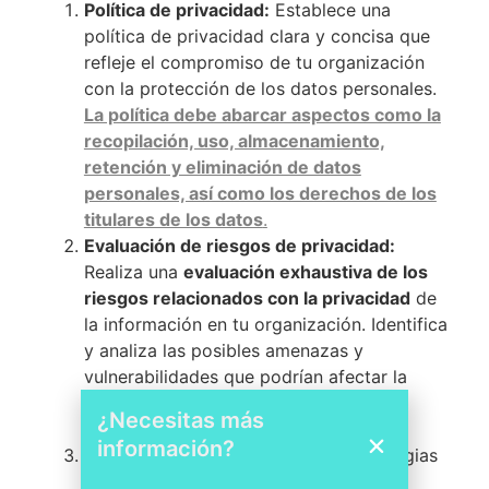
Política de privacidad:
Establece una
política de privacidad clara y concisa que
refleje el compromiso de tu organización
con la protección de los datos personales.
La política debe abarcar aspectos como la
recopilación, uso, almacenamiento,
retención y eliminación de datos
personales, así como los derechos de los
titulares de los datos
.
Evaluación de riesgos de privacidad:
Realiza una
evaluación exhaustiva de los
riesgos relacionados con la privacidad
de
la información en tu organización. Identifica
y analiza las posibles amenazas y
vulnerabilidades que podrían afectar la
confidencialidad, integridad y
¿Necesitas más
disponibilidad de los datos personales.
información?
Gestión de riesgos:
Desarrolla estrategias
y controles para gestionar los riesgos