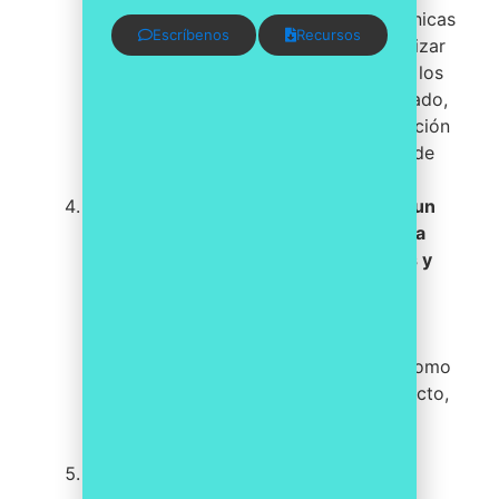
identificados. Implementa medidas técnicas
Escríbenos
Recursos
y organizativas apropiadas para minimizar
los riesgos y proteger la privacidad de los
datos. Esto puede incluir el uso de cifrado,
controles de acceso, políticas de retención
de datos y procedimientos de gestión de
incidentes.
Documentación y registros:
Establece un
sistema de documentación que incluya
políticas, procedimientos, instructivos y
formularios relacionados con la
protección de datos
. Asegúrate de
mantener registros precisos de las
actividades de tratamiento de datos, como
consentimientos, evaluaciones de impacto,
auditorías internas y revisiones de
cumplimiento.
Capacitación y concienciación: