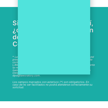
Si has llegado hasta aquí,
¿quieres más información
de las soluciones
CompaaS?
*
Laworatory tratará los datos personales facilitados a través del
presente formulario con la finalidad de gestionar su solicitud de
contacto para agendar una demo de la herramienta de
LAWORATORY, legitimando el consentimiento mostrado mediante
la remisión del mismo. Puede obtener más información en
nuestra
Política de Privacidad
, así como contactar con nuestro
Delegado de Protección de Datos a través de
dpd@laworatory.com.
Los campos marcados con asterisco (*) son obligatorios. En
caso de no ser facilitados no podrá atenderse correctamente su
solicitud.