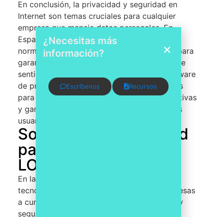
En conclusión, la privacidad y seguridad en
Internet son temas cruciales para cualquier
empresa que maneje datos personales. En
España, la LOPD y el RGPD establecen las
¿Necesitas más
normativas que deben seguir las empresas para
información?
garantizar la protección de los datos. En este
sentido, contar con un DPo y el uso de software
de privacidad pueden ser herramientas útiles
Escríbenos
Recursos
para asegurar el cumplimiento de las normativas
y garantizar la privacidad y seguridad de los
usuarios.
Software de privacidad
para cumplir con la
LOPD-GDD:
En la actualidad, existen herramientas
tecnológicas que pueden ayudar a las empresas
a cumplir con las normativas de privacidad y
seguridad en Internet. Estos softwares de