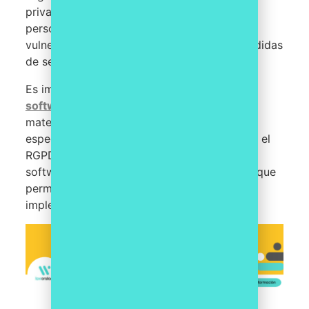
privacidad permiten la gestión de los datos
personales de los usuarios, la detección de
vulnerabilidades y la implementación de medidas
de seguridad adecuadas.
Es importante que las empresas elijan un
software de cumplimiento normativo
en
materia de privacidad que cumpla con las
especificaciones establecidas por la LOPD y el
RGPD. Además, es recomendable que este
software cuente con funciones de auditoría que
permitan evaluar la eficacia de las medidas
implementadas.