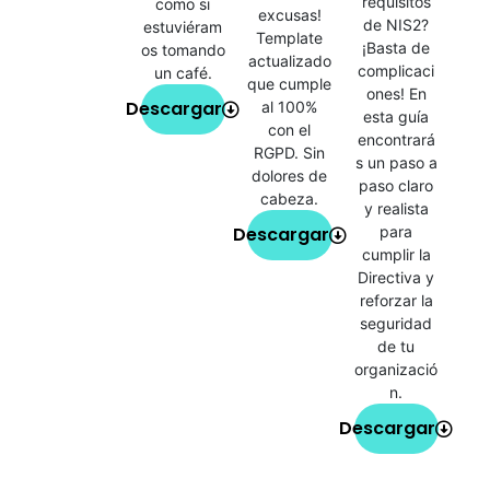
requisitos
como si
excusas!
de NIS2?
estuviéram
Template
¡Basta de
os tomando
actualizado
complicaci
un café.
que cumple
ones! En
Descargar
al 100%
esta guía
con el
encontrará
RGPD. Sin
s un paso a
dolores de
paso claro
cabeza.
y realista
Descargar
para
cumplir la
Directiva y
reforzar la
seguridad
de tu
organizació
n.
Descargar