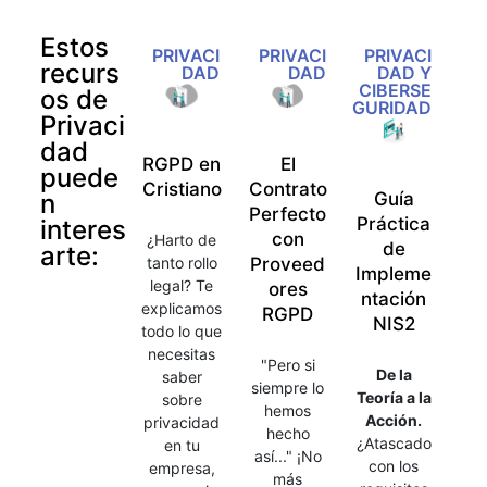
Estos
PRIVACI
PRIVACI
PRIVACI
recurs
DAD
DAD
DAD Y
CIBERSE
os de
GURIDAD
Privaci
dad
RGPD en
El
puede
Cristiano
Contrato
n
Guía
Perfecto
Práctica
interes
con
¿Harto de
de
arte:
tanto rollo
Proveed
Impleme
legal? Te
ores
ntación
explicamos
RGPD
NIS2
todo lo que
necesitas
"Pero si
De la
saber
siempre lo
Teoría a la
sobre
hemos
Acción.
privacidad
hecho
¿Atascado
en tu
así..." ¡No
con los
empresa,
más