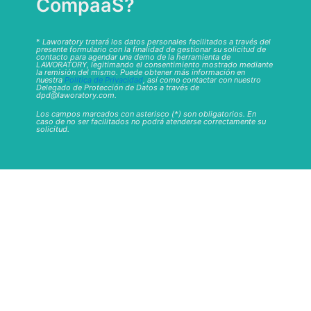
CompaaS?
*
Laworatory tratará los datos personales facilitados a través del
presente formulario con la finalidad de gestionar su solicitud de
contacto para agendar una demo de la herramienta de
LAWORATORY, legitimando el consentimiento mostrado mediante
la remisión del mismo. Puede obtener más información en
nuestra
Política de Privacidad
, así como contactar con nuestro
Delegado de Protección de Datos a través de
dpd@laworatory.com.
Los campos marcados con asterisco (*) son obligatorios. En
caso de no ser facilitados no podrá atenderse correctamente su
solicitud.