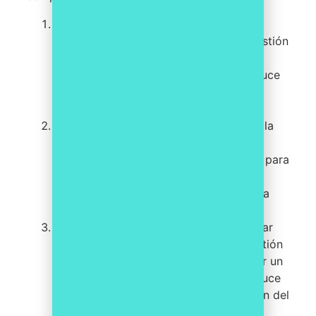
Eficiencia en la gestión de casos:
la
implementación de herramientas de gestión
de casos permite un seguimiento más
eficiente de los mismos, lo que se traduce
en una mayor rapidez y precisión en la
resolución de los mismos.
Reducción de costos:
la aplicación de la
mejora continua permite identificar los
procesos ineficientes y tomar medidas para
corregirlos, lo que se traduce en una
reducción de costos y un aumento de la
rentabilidad del despacho.
Mayor satisfacción del cliente:
al contar
con procesos más eficientes y una gestión
más ágil de los casos, se puede ofrecer un
mejor servicio al cliente, lo que se traduce
en una mayor satisfacción y fidelización del
mismo.