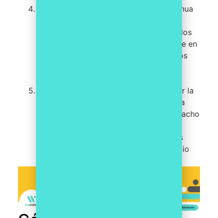
Mayor competitividad:
la mejora continua
permite a un despacho de abogados
mantenerse actualizado y adaptarse a los
cambios del mercado, lo que se traduce en
una mayor competitividad frente a otros
despachos que no aplican esta
metodología.
Cultura de mejora constante:
al aplicar la
mejora continua PDCA
, se fomenta una
cultura de mejora constante en el despacho
de abogados, lo que puede llevar a la
innovación y a la generación de nuevas
ideas para mejorar la calidad del servicio
ofrecido.