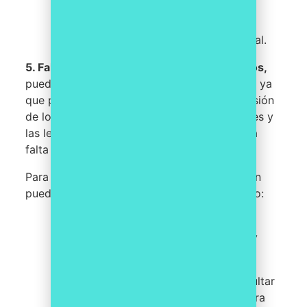
para detectar y responder
rápidamente a los cambios en la
regulación y el entorno empresarial.
5.
Falta de experiencia en análisis de riesgos,
puede ser un desafío para una organización, ya
que puede resultar en una falta de comprensión
de los riesgos asociados con las regulaciones y
las leyes aplicables, lo que nos llevaría a una
falta de cumplimiento.
Para abordar esta cuestión, una organización
puede implementar diferentes medidas como:
Capacitar a los empleados sobre
cumplimiento y cómo identificar y
evaluar los riesgos.
Utilizar recursos externos y consultar
con expertos en cumplimiento para