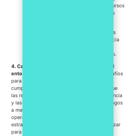
que permite ahorrar tiempo y recursos
y promover una participación más
activa de todas las áreas.
Promover una cultura en la que los
empleados entiendan la importancia
del cumplimiento y que estén
dispuestos a trabajar para lograrlo.
4.
Cambios constantes en la regulación y el
entorno empresarial
pueden presentar desafíos
para mantener un análisis de riesgos de
cumplimiento actualizado. Esto se debe a que
las regulaciones pueden cambiar con frecuencia
y las empresas pueden enfrentar nuevos riesgos
a medida que se expanden o cambian sus
operaciones. Sin embargo, existen algunas
estrategias que una organización puede utilizar
para abordar esta cuestión: