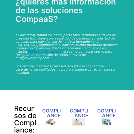
¿quieres más información
de las soluciones
CompaaS?
*
Laworatory tratará los datos personales facilitados a través del
presente formulario con la finalidad de gestionar su solicitud de
contacto para agendar una demo de la herramienta de
LAWORATORY, legitimando el consentimiento mostrado mediante
la remisión del mismo. Puede obtener más información en
nuestra
Política de Privacidad
, así como contactar con nuestro
Delegado de Protección de Datos a través de
dpd@laworatory.com.
Los campos marcados con asterisco (*) son obligatorios. En
caso de no ser facilitados no podrá atenderse correctamente su
solicitud.
Recur
COMPLI
COMPLI
COMPLI
sos de
ANCE
ANCE
ANCE
Compl
iance: