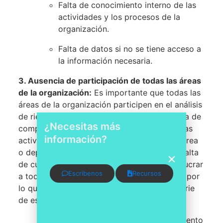
Falta de conocimiento interno de las
actividades y los procesos de la
organización.
Falta de datos si no se tiene acceso a
la información necesaria.
3.
Ausencia de participación de todas las áreas
de la organización:
Es importante que todas las
áreas de la organización participen en el análisis
de riesgos ya que puede resultar en una falta de
¿Necesitas más
comprensión de los riesgos asociados con las
información?
actividades y procesos específicos de una área
o departamento, lo que puede llevar a una falta
de cumplimiento en esa área. Es difícil involucrar
Escríbenos
Recursos
a todas las áreas y obtener su colaboración por
lo que es recomendable implementar una serie
de estrategias:
Establecer un equipo de cumplimiento