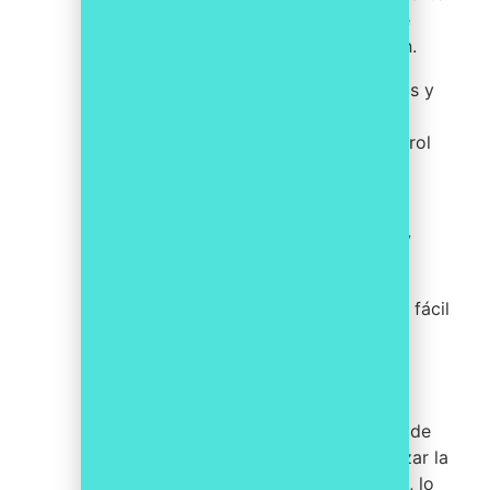
que involucre a representantes de
todas las áreas de la organización.
Comunicar claramente las políticas y
procedimientos a todos los
empleados y que comprendan su rol
en el cumplimiento.
Capacitar a los empleados sobre
cumplimiento y cómo identificar y
reportar los riesgos.
Establecer un sistema de reporte fácil
de usar para que los empleados
puedan reportar los riesgos de
cumplimiento.
Utilizar herramientas de software de
gestión de riesgos para automatizar la
recopilación y el análisis de datos, lo