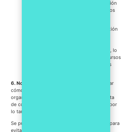
obtener asesoramiento y orientación
sobre cómo identificar y evaluar los
riesgos.
Implementar herramientas de gestión
de riesgos utilizando software
específico para automatizar la
recopilación y el análisis de datos, lo
que permite ahorrar tiempo y recursos
y promover una participación más
activa.
6.
No tener visión a largo plazo
y no anticipar
cómo pueden afectar los riesgos a la
organización en el futuro, nos lleva a una falta
de comprensión de los riesgos asociados y por
lo tanto a una falta de cumplimiento.
Se pueden establecer una serie de medidas para
evitar este problema, tales como: