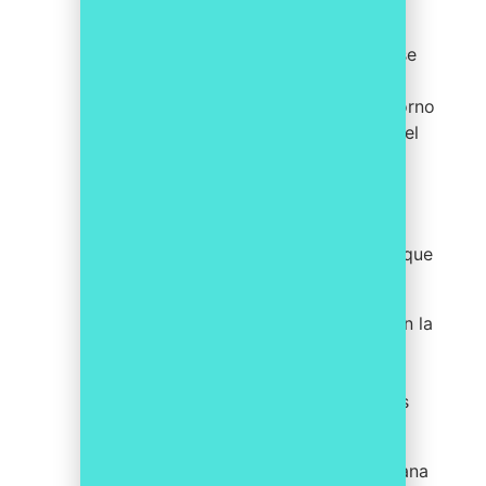
Monitorear continuamente los
cambios regulatorios y mantenerse
actualizado con las últimas
regulaciones y cambios en el entorno
empresarial, y asegurarse de que el
análisis de riesgos se actualiza en
consecuencia.
Realizar revisiones regulares del
análisis de riesgos para asegurar que
sigue siendo relevante y preciso.
Incorporar el análisis de riesgos en la
planificación estratégica de la
organización para que se puedan
tomar en cuenta los riesgos en las
decisiones futuras.
Crear un sistema de alerta temprana