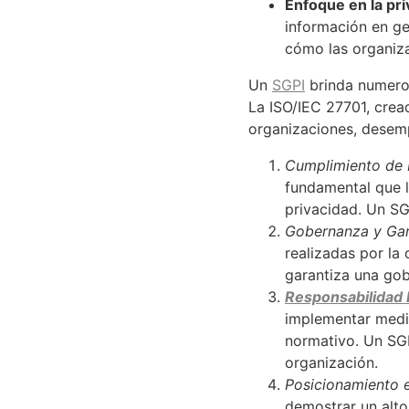
Enfoque en la pri
información en ge
cómo las organiza
Un
SGPI
brinda numeros
La ISO/IEC 27701, cread
organizaciones, desem
Cumplimiento de 
fundamental que l
privacidad. Un SG
Gobernanza y Gar
realizadas por la 
garantiza una gob
Responsabilidad 
implementar medid
normativo. Un SGP
organización.
Posicionamiento 
demostrar un alto