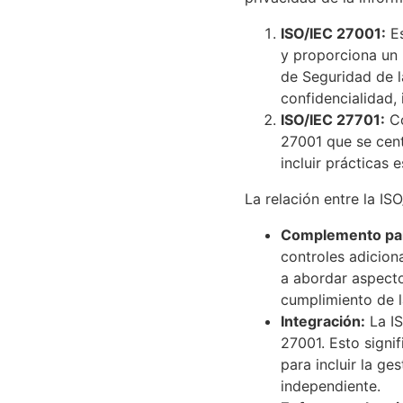
ISO/IEC 27001:
Es
y proporciona un 
de Seguridad de l
confidencialidad,
ISO/IEC 27701:
Co
27001 que se cent
incluir prácticas 
La relación entre la IS
Complemento para
controles adicion
a abordar aspecto
cumplimiento de l
Integración:
La IS
27001. Esto signi
para incluir la ge
independiente.