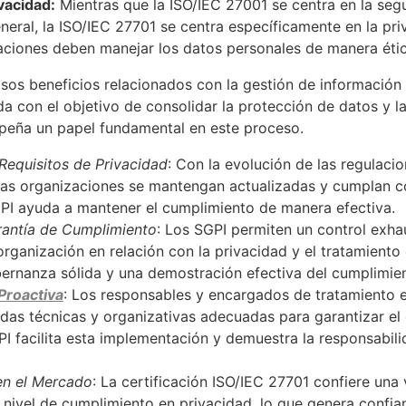
vacidad:
Mientras que la ISO/IEC 27001 se centra en la segu
neral, la ISO/IEC 27701 se centra específicamente en la pri
ciones deben manejar los datos personales de manera étic
os beneficios relacionados con la gestión de información 
a con el objetivo de consolidar la protección de datos y la
peña un papel fundamental en este proceso.
Requisitos de Privacidad
: Con la evolución de las regulac
as organizaciones se mantengan actualizadas y cumplan co
PI ayuda a mantener el cumplimiento de manera efectiva.
antía de Cumplimiento
: Los SGPI permiten un control exha
organización en relación con la privacidad y el tratamiento
ernanza sólida y una demostración efectiva del cumplimie
Proactiva
: Los responsables y encargados de tratamiento 
as técnicas y organizativas adecuadas para garantizar el
I facilita esta implementación y demuestra la responsabili
en el Mercado
: La certificación ISO/IEC 27701 confiere una 
 nivel de cumplimiento en privacidad, lo que genera confian