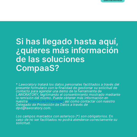
Si has llegado hasta aquí,
¿quieres más información
de las soluciones
CompaaS?
*
Laworatory tratará los datos personales facilitados a través del
presente formulario con la finalidad de gestionar su solicitud de
contacto para agendar una demo de la herramienta de
LAWORATORY, legitimando el consentimiento mostrado mediante
la remisión del mismo. Puede obtener más información en
nuestra
Política de Privacidad
, así como contactar con nuestro
Delegado de Protección de Datos a través de
dpd@laworatory.com.
Los campos marcados con asterisco (*) son obligatorios. En
caso de no ser facilitados no podrá atenderse correctamente su
solicitud.