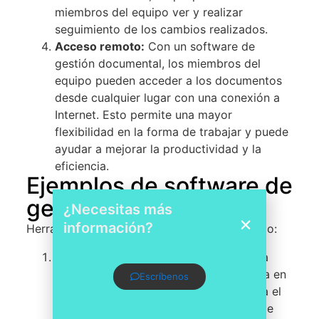
miembros del equipo ver y realizar
seguimiento de los cambios realizados.
Acceso remoto:
Con un software de
gestión documental, los miembros del
equipo pueden acceder a los documentos
desde cualquier lugar con una conexión a
Internet. Esto permite una mayor
flexibilidad en la forma de trabajar y puede
ayudar a mejorar la productividad y la
eficiencia.
Ejemplos de software de
gestión documental
¿Necesitas más
información?
Herramientas de gestión documental de pago:
NetDocuments:
NetDocuments
es una
solución de gestión documental basada en
Escríbenos
la nube, diseñada específicamente para el
sector legal. Ofrece una amplia gama de