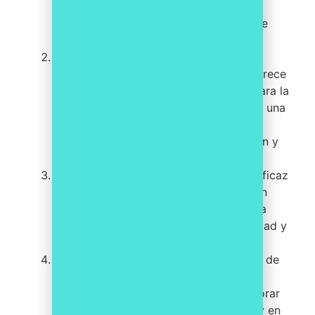
funcionalidades, desde la gestión de
documentos hasta la automatización de
procesos.
iManage:
iManage
es una solución de
gestión documental empresarial que ofrece
una amplia gama de funcionalidades para la
gestión de documentos legales. Ofrece una
amplia gama de herramientas para la
gestión de documentos, la colaboración y
la automatización de procesos.
DocuSign:
DocuSign
es una solución eficaz
para proteger y asegurar la información
confidencial de los clientes, gracias a la
implementación de medidas de seguridad y
cumplimiento normativo.
Box:
Box
es una plataforma de gestión de
contenido en línea que permite a los
usuarios almacenar, compartir y colaborar
en documentos desde cualquier lugar y en