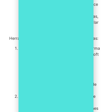
cualquier momento. La plataforma ofrece
opciones de seguridad robustas y
herramientas de colaboración avanzadas,
lo que la convierte en una opción popular
entre las empresas legales.
Herramientas de gestión documental gratuitas:
SharePoint: SharePoint
es una plataforma
de colaboración empresarial de Microsoft
que ofrece una amplia variedad de
características de gestión documental,
como la capacidad de crear flujos de
trabajo personalizados, opciones de
indexación avanzadas y herramientas de
gestión de permisos.
OpenText:
OpenText
es un software de
gestión de contenido empresarial que
ofrece una amplia variedad de soluciones