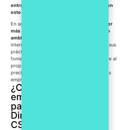
entre empresas y mejora la transparencia en
este ámbito.
En segundo lugar,
obliga a las empresas a ser
más conscientes de su impacto en el medio
ambiente,
en la sociedad y en su gobierno
interno, lo que puede llevar a una mejora en sus
prácticas sostenibles. Por último, la CSRD
fomenta la inversión sostenible y responsable al
proporcionar información más detallada y
precisa sobre el desempeño sostenible de las
empresas.
¿Cómo pueden las
empresas prepararse
para cumplir con la
Directiva Europea
CSRD?