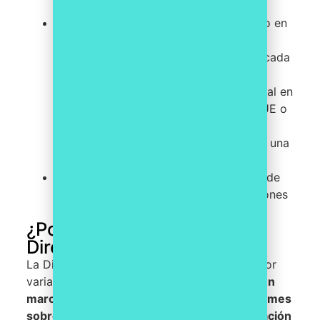
Su volumen de negocios neto generado en
la UE (a nivel consolidado o individual)
supera los 150 millones de euros para cada
uno de los dos últimos ejercicios
consecutivos, y tienen al menos una filial en
la UE (ya sea una gran empresa de la UE o
una empresa de la UE que cotice en un
mercado regulado de la UE que no sea una
microempresa)
Una sucursal de la UE con un volumen de
negocios neto anual superior a 40 millones
de euros en el ejercicio anterior.
¿Por qué es importante la
Directiva CSRD?
La Directiva Europea CSRD es importante por
varias razones.
En primer lugar, establece un
marco común para la presentación de informes
sobre sostenibilidad que facilita la comparación