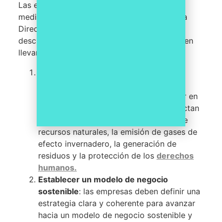
Las empresas pueden tomar una serie de
medidas para prepararse para cumplir con la
Directiva Europea CSRD. A continuación, se
describen algunas de las acciones que pueden
llevar a cabo:
Identificar y evaluar el impacto de sus
actividades en la sociedad y el medio
ambiente:
las empresas deben analizar en
profundidad cómo sus actividades afectan
a la sostenibilidad, incluyendo el uso de
recursos naturales, la emisión de gases de
efecto invernadero, la generación de
residuos y la protección de los
derechos
humanos.
Establecer un modelo de negocio
sostenible
: las empresas deben definir una
estrategia clara y coherente para avanzar
hacia un modelo de negocio sostenible y