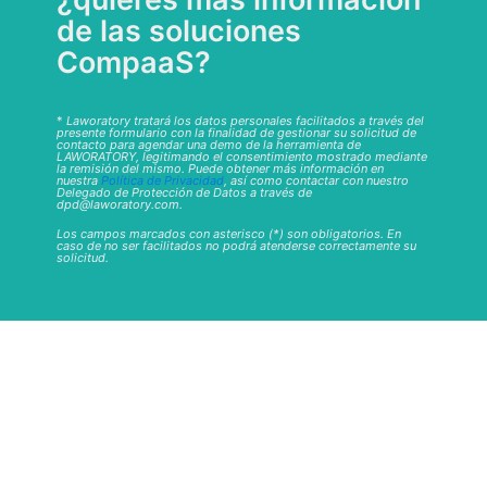
de las soluciones
CompaaS?
*
Laworatory tratará los datos personales facilitados a través del
presente formulario con la finalidad de gestionar su solicitud de
contacto para agendar una demo de la herramienta de
LAWORATORY, legitimando el consentimiento mostrado mediante
la remisión del mismo. Puede obtener más información en
nuestra
Política de Privacidad
, así como contactar con nuestro
Delegado de Protección de Datos a través de
dpd@laworatory.com.
Los campos marcados con asterisco (*) son obligatorios. En
caso de no ser facilitados no podrá atenderse correctamente su
solicitud.