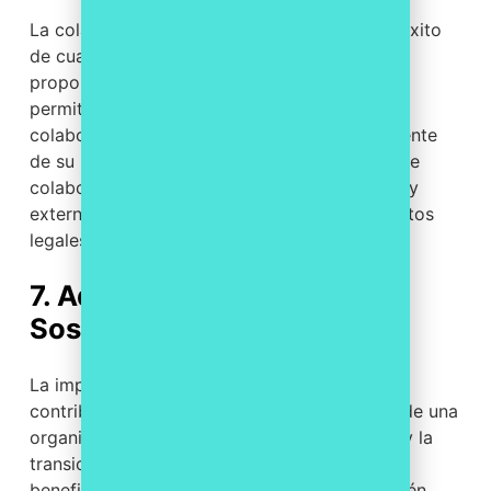
La colaboración efectiva es esencial para el éxito
de cualquier empresa. Los softwares legales
proporcionan plataformas centralizadas que
permiten a los equipos trabajar de manera
colaborativa en tiempo real, independientemente
de su ubicación geográfica. Esta capacidad de
colaboración mejora la comunicación interna y
externa, lo que es esencial para abordar asuntos
legales de manera eficaz.
7. Adopción de Prácticas
Sostenibles
La implementación de software legal también
contribuye a las iniciativas de sostenibilidad de una
organización. La reducción del uso de papel y la
transición hacia procesos digitales no solo
benefician al medio ambiente, sino que también