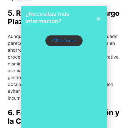
5. Reducción de Costos a Largo
¿Necesitas más
Plazo
información?
Aunque la inversión inicial en software legal puede
Escríbenos
parecer significativa, a largo plazo, se traduce en
ahorros sustanciales. La automatización de
procesos reduce la carga de trabajo administrativa,
disminuye los errores y minimiza los costos
asociados con la no conformidad. Además, al
gestionar eficientemente los contratos y la
documentación legal, las organizaciones pueden
evitar litigios costosos y multas por
incumplimiento.
6. Facilitando la Colaboración y
la Comunicación