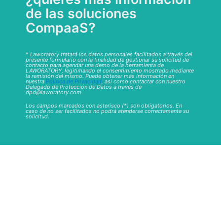
de las soluciones
CompaaS?
*
Laworatory tratará los datos personales facilitados a través del
presente formulario con la finalidad de gestionar su solicitud de
contacto para agendar una demo de la herramienta de
LAWORATORY, legitimando el consentimiento mostrado mediante
la remisión del mismo. Puede obtener más información en
nuestra
Política de Privacidad
, así como contactar con nuestro
Delegado de Protección de Datos a través de
dpd@laworatory.com.
Los campos marcados con asterisco (*) son obligatorios. En
caso de no ser facilitados no podrá atenderse correctamente su
solicitud.