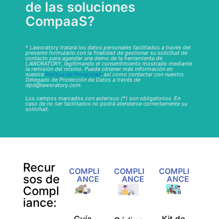
de las soluciones
CompaaS?
*
Laworatory tratará los datos personales facilitados a través del
presente formulario con la finalidad de gestionar su solicitud de
contacto para agendar una demo de la herramienta de
LAWORATORY, legitimando el consentimiento mostrado mediante
la remisión del mismo. Puede obtener más información en
nuestra
Política de Privacidad
, así como contactar con nuestro
Delegado de Protección de Datos a través de
dpd@laworatory.com.
Los campos marcados con asterisco (*) son obligatorios. En
caso de no ser facilitados no podrá atenderse correctamente su
solicitud.
Recur
COMPLI
COMPLI
COMPLI
sos de
ANCE
ANCE
ANCE
Compl
iance: