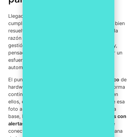
Llegados a este punto, la conclusión es clara:
cumplir NIS2 en la práctica depende de tener bien
resuelta la operativa del parque. Esa es justo la
razón de ser de
Inventowry
, la plataforma de
gestión del parque tecnológico de Laworatory,
pensada para que el cumplimiento deje de ser un
esfuerzo puntual y se convierta en una rutina
automatizada.
El punto de partida es el
inventario automático
de
hardware y software. Inventowry recoge de forma
continua qué dispositivos tienes y qué corre en
ellos, en Windows, macOS y Linux, y mantiene esa
foto actualizada sin trabajo manual. Sobre esa
base, la
monitorización las veinticuatro horas con
alertas
te avisa cuando algo se desvía, lo que
conecta directamente con la detección temprana