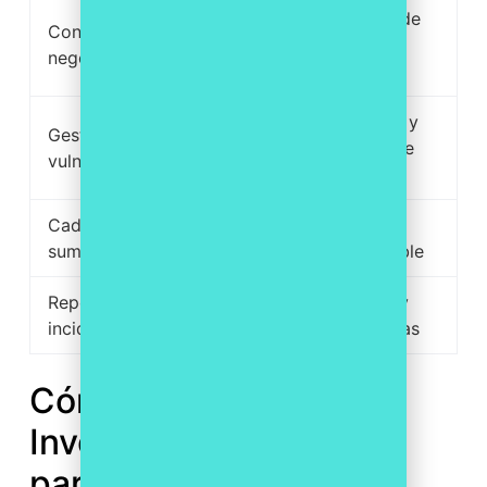
Visibilidad del estado de
Continuidad de
los sistemas en tiempo
negocio
real
Inventario de software y
Gestión de
actuación remota sobre
vulnerabilidades
endpoints
Cadena de
Control de acceso por
suministro
roles y registro auditable
Reporte de
Historial de actividad y
incidentes
evidencias centralizadas
Cómo te ayuda
Inventowry a operar el
parque para NIS2