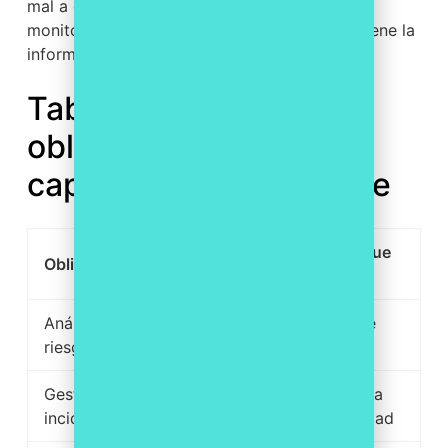
mal a esa cita. Una organización con
monitorización y trazabilidad centralizadas tiene la
información lista cuando la necesita.
Tabla resumen:
obligaciones NIS2 y
capacidades del parque
Capacidad operativa que
Obligación NIS2
la sostiene
Análisis de
Inventario completo de
riesgos
hardware y software
Gestión de
Monitorización continua
incidentes
con alertas y trazabilidad