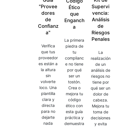
Guía
Kit de
Código
"Provee
Supervi
Ético
dores
vencia:
que
de
Análisis
Enganch
Confianz
de
a
a"
Riesgos
Penales
La primera
Verifica
piedra de
que tus
tu
La
proveedor
complianc
realización
es están a
e no tiene
de un
la altura
por qué
análisis de
sin
ser un
riesgos no
volverte
tostón.
tiene por
loco. Una
Crea o
qué ser un
plantilla
mejora tu
dolor de
clara y
código
cabeza.
directa
ético con
Mejora tu
para no
esta guía
toma de
dejarte
práctica y
decisiones
nada
demuestra
y evita