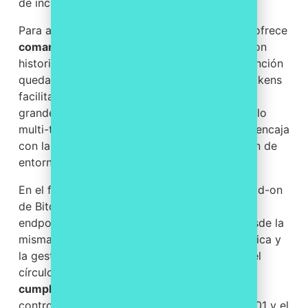
de incidentes que NIS2 exige.
Para actuar sobre los equipos, la plataforma ofrece
comandos remotos
por Shell y PowerShell con
historial auditable, de modo que cada intervención
queda registrada. El enrollment masivo por tokens
facilita desplegar el control sobre un parque
grande sin ir máquina por máquina, y el modelo
multi-tenant con control de acceso por roles encaja
con la gestión de proveedores y la separación de
entornos que pide la cadena de suministro.
En el frente de protección de endpoints, el add-on
de Bitdefender GravityZone suma gestión de
endpoints, incidentes, políticas y blocklist desde la
misma consola, lo que refuerza la higiene básica y
la gestión de vulnerabilidades. Y para cerrar el
círculo del cumplimiento, el
módulo de
cumplimiento
evalúa automáticamente tus
controles contra marcos como NIS2, ISO 27001 y el