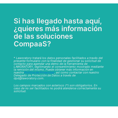
Si has llegado hasta aquí,
¿quieres más información
de las soluciones
CompaaS?
*
Laworatory tratará los datos personales facilitados a través del
presente formulario con la finalidad de gestionar su solicitud de
contacto para agendar una demo de la herramienta de
LAWORATORY, legitimando el consentimiento mostrado mediante
la remisión del mismo. Puede obtener más información en
nuestra
Política de Privacidad
, así como contactar con nuestro
Delegado de Protección de Datos a través de
dpd@laworatory.com.
Los campos marcados con asterisco (*) son obligatorios. En
caso de no ser facilitados no podrá atenderse correctamente su
solicitud.