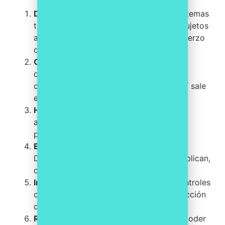
Determina el alcance.
Identifica qué sistemas
tratan información o prestan servicios sujetos
al ENS. Acotar bien el alcance evita esfuerzo
desperdiciado.
Categoriza el sistema.
Valora las cinco
dimensiones de seguridad y asigna la
categoría (básica, media o alta). De aquí sale
el nivel de exigencia.
Haz el análisis de riesgos.
Identifica
amenazas, vulnerabilidades y el impacto
potencial sobre tus activos.
Elabora la Declaración de Aplicabilidad.
Documenta qué medidas del catálogo aplican,
cuáles no y por qué.
Implanta las medidas.
Despliega los controles
organizativos, operacionales y de protección
que correspondan.
Reúne evidencias.
Cada medida debe poder