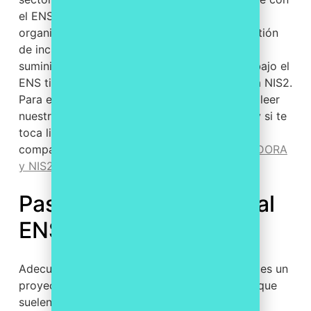
el ENS la lógica de medidas técnicas y
organizativas proporcionales al riesgo, la gestión
de incidentes y la seguridad en la cadena de
suministro. Una organización que ya trabaja bajo el
ENS tiene buena parte del camino hecho para NIS2.
Para entender ese marco con detalle, puedes leer
nuestra guía sobre
NIS2 y cómo prepararse
, y si te
toca lidiar con varios marcos a la vez, la
comparativa de
cumplimiento simultáneo de DORA
y NIS2
te ayudará a ordenar prioridades.
Pasos para adecuarse al
ENS
Adecuarse al esquema nacional de seguridad es un
proyecto, no un trámite. Estos son los pasos que
suelen funcionar mejor: