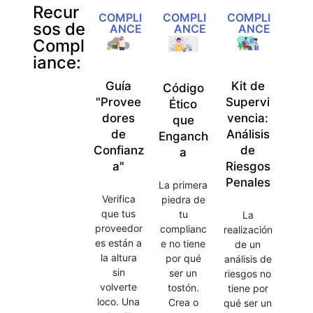
Recur
COMPLI
COMPLI
COMPLI
sos de
ANCE
ANCE
ANCE
Compl
iance:
Guía
Kit de
Código
"Provee
Supervi
Ético
dores
vencia:
que
de
Análisis
Enganch
Confianz
de
a
a"
Riesgos
Penales
La primera
Verifica
piedra de
que tus
tu
La
proveedor
complianc
realización
es están a
e no tiene
de un
la altura
por qué
análisis de
sin
ser un
riesgos no
volverte
tostón.
tiene por
loco. Una
Crea o
qué ser un