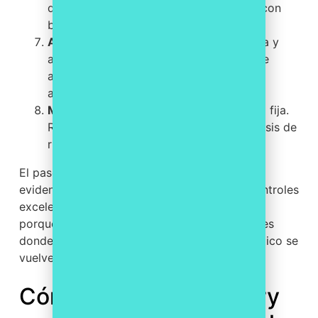
demostrarse con pruebas objetivas, no con
buenas intenciones.
Audita y certifica.
Para categorías media y
alta la conformidad se acredita mediante
auditoría; en básica, suele bastar una
autoevaluación.
Mantén y mejora.
El ENS no es una foto fija.
Revisa periódicamente, actualiza el análisis de
riesgos y corrige desviaciones.
El paso que más se subestima es el de las
evidencias. Una organización puede tener controles
excelentes y aun así suspender una auditoría
porque no es capaz de demostrarlos. Y aquí es
donde la operativa diaria del parque tecnológico se
vuelve decisiva.
Cómo ayuda Inventowry