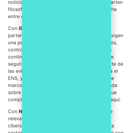
noticia es que no son mundos aislados: comparten
filosofía y buena parte del trabajo se aprovecha
entre ellos.
Con
ISO 27001
la afinidad es notable. Ambos
parten de un enfoque de gestión del riesgo, exigen
una política de seguridad, un análisis de riesgos,
controles proporcionales y un ciclo de mejora
continua. Si ya tienes un sistema de gestión de
seguridad de la información maduro, gran parte de
las evidencias y procedimientos te sirven para el
ENS, y viceversa. Si quieres profundizar en ese
marco internacional, tenemos una guía dedicada
sobre
qué es ISO 27001 y cómo certificarse
que
complementa muy bien lo que estás leyendo aquí.
Con
NIS2
la conexión es distinta pero igual de
relevante. NIS2 es la directiva europea de
ciberseguridad que eleva las obligaciones para
sectores esenciales e importantes, y comparte con