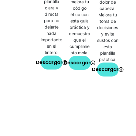
plantilla
mejora tu
dolor de
clara y
código
cabeza.
directa
ético con
Mejora tu
para no
esta guía
toma de
dejarte
práctica y
decisiones
nada
demuestra
y evita
importante
que el
sustos con
en el
cumplimie
esta
tintero.
nto mola.
plantilla
práctica.
Descargar
Descargar
Descargar