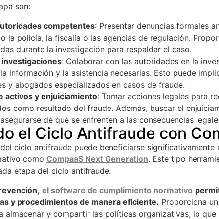
tapa son:
 autoridades competentes
: Presentar denuncias formales an
 la policía, la fiscalía o las agencias de regulación. Propo
das durante la investigación para respaldar el caso.
investigaciones
: Colaborar con las autoridades en la inves
a información y la asistencia necesarias. Esto puede implic
es y abogados especializados en casos de fraude.
 activos y enjuiciamiento
: Tomar acciones legales para re
os como resultado del fraude. Además, buscar el enjuiciam
asegurarse de que se enfrenten a las consecuencias legale
o el Ciclo Antifraude con C
el ciclo antifraude puede beneficiarse significativamente a
mativo como
CompaaS Next Generation
. Este tipo herrami
cada etapa del ciclo antifraude.
prevención,
el software de cumplimiento normativo
permit
icas y procedimientos de manera eficiente.
Proporciona un 
 almacenar y compartir las políticas organizativas, lo que f