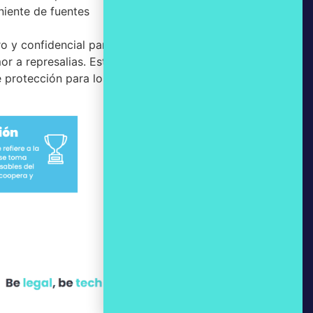
niente de fuentes
o y confidencial para
r a represalias. Esto
e protección para los