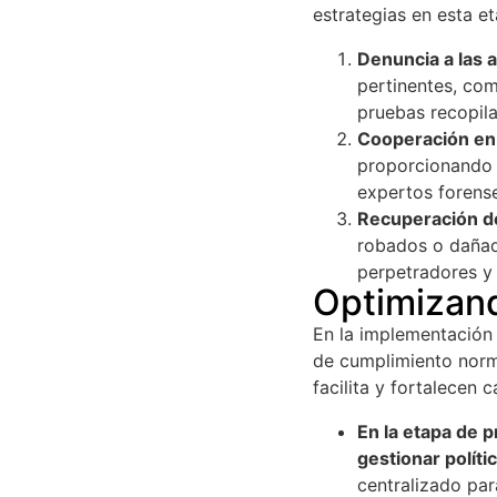
estrategias en esta e
Denuncia a las
pertinentes, como
pruebas recopila
Cooperación en 
proporcionando l
expertos forens
Recuperación de
robados o dañad
perpetradores y 
Optimizand
En la implementación d
de cumplimiento nor
facilita y fortalecen 
En la etapa de 
gestionar polít
centralizado para