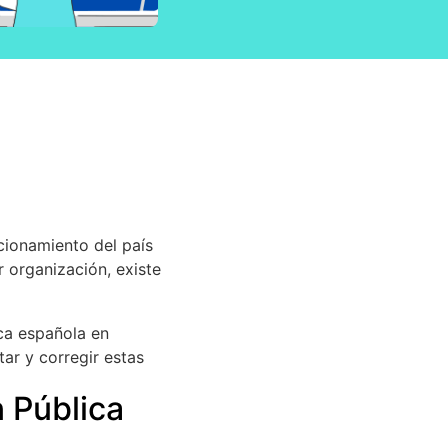
cionamiento del país
 organización, existe
ica española en
ar y corregir estas
n Pública