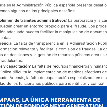
aude en la Administración Pública española presenta desafío
remos algunos de los principales desafíos:
olumen de trámites administrativos
: La burocracia y la c
pueden crear un entorno propicio para el fraude. Los proce
sión adecuada pueden facilitar la manipulación de document
lentas.
arencia
: La falta de transparencia en la Administración Públ
formación relevante y facilitar la comisión de fraudes. La o
 de decisiones y la gestión de recursos públicos crea un 
fraudulentas.
s y capacitación
: La falta de recursos financieros y human
ública dificulta la implementación de medidas efectivas d
aude. Además, la falta de capacitación especializada en m
idad de los funcionarios públicos para identificar y combatir