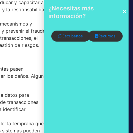
educar y capacitar a
¿Necesitas más
 y la responsabilidad
información?
n mecanismos y
y prevenir el fraude.
Escríbenos
Recursos
transacciones, el
estión de riesgos.
entas pasen
zar los daños. Algunas
 de datos para
s de transacciones
 identificar
alerta temprana que
os sistemas pueden