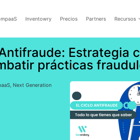
CompaaS
Inventowry
Precios
Partners
Recursos
 Antifraude: Estrategia 
batir prácticas fraudu
paaS
,
Next Generation