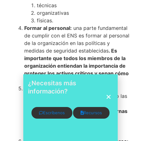
técnicas
organizativas
físicas.
Formar al personal:
una parte fundamental
de cumplir con el ENS es formar al personal
de la organización en las políticas y
medidas de seguridad establecidas
. Es
importante que todos los miembros de la
organización entiendan la importancia de
proteger los activos críticos y sepan cómo
hacerlo correctamente
.
¿Necesitas más
Realizar auditorías internas:
para
información?
asegurarse de que se están cumpliendo las
políticas de seguridad establecidas,
es
recomendable realizar auditorías internas
Escríbenos
Recursos
periódicas.
Estas auditorías permitirán
identificar posibles debilidades y
corregirlas a tiempo.