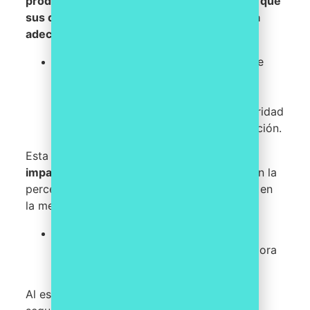
productos, ya que estarán más seguros de que
sus datos están siendo tratados de manera
adecuada y segura
.
El cumplimiento del ENS también puede
mejorar la
reputación
de la empresa o
entidad pública en el mercado, ya que
demuestra su compromiso con la seguridad
y la calidad en la gestión de la información.
Esta mejora en la reputación puede tener un
impacto positivo en la imagen
de marca y en la
percepción de la empresa o entidad pública en
la mente de los clientes y usuarios.
Otra ventaja competitiva que se puede
obtener al cumplir con el ENS es la mejora
en la
eficiencia y productividad
.
Al establecer un sistema de gestión de la