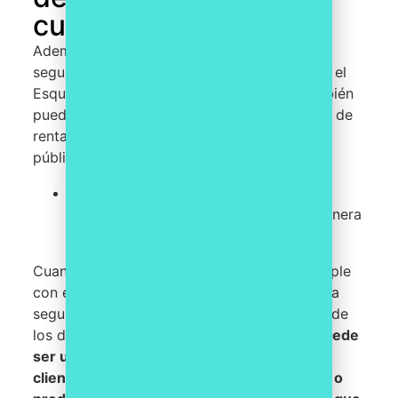
cumplir con el ENS
Además de las ventajas en términos de
seguridad y cumplimiento legal, cumplir con el
Esquema Nacional de Seguridad (ENS) también
puede proporcionar ventajas competitivas y de
rentabilidad para las empresas y entidades
públicas.
Una de las principales ventajas
competitivas es la
confianza
que se genera
en los clientes y usuarios.
Cuando una empresa o entidad pública cumple
con el ENS, demuestra su compromiso con la
seguridad de la información y la protección de
los datos de sus clientes y usuarios.
Esto puede
ser un factor decisivo en la elección de los
clientes al momento de contratar servicios o