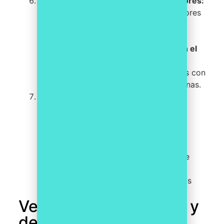
Verificar el cumplimiento de proveedores:
si la organización trabaja con proveedores
externos,
es importante verificar que
también estén cumpliendo con las
políticas de seguridad establecidas en el
ENS
. Para ello, se pueden establecer
cláusulas de seguridad en los contratos con
proveedores y realizar auditorías externas.
Mantener actualizado el plan de
seguridad:
el plan de seguridad
establecido debe ser dinámico y estar
actualizado en todo momento. Es
importante revisar y actualizar
regularmente las políticas y medidas de
seguridad para garantizar que se estén
protegiendo adecuadamente los activos
críticos.
Ventajas competitivas y
de rentabilidad de