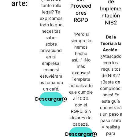
de
arte:
tanto rollo
Proveed
Impleme
legal? Te
ores
ntación
explicamos
RGPD
NIS2
todo lo que
necesitas
"Pero si
De la
saber
siempre lo
Teoría a la
sobre
hemos
Acción.
privacidad
hecho
¿Atascado
en tu
así..." ¡No
con los
empresa,
más
requisitos
como si
excusas!
de NIS2?
estuviéram
Template
¡Basta de
os tomando
actualizado
complicaci
un café.
que cumple
ones! En
Descargar
al 100%
esta guía
con el
encontrará
RGPD. Sin
s un paso a
dolores de
paso claro
cabeza.
y realista
Descargar
para