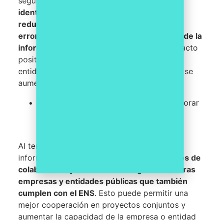
seguridad de la información,
se pueden
identificar y optimizar procesos internos,
reducir riesgos de seguridad, minimizar
errores y aumentar la calidad en la gestión de la
información
. Todo esto puede tener un impacto
positivo en la rentabilidad de la empresa o
entidad pública, ya que se reducen costes y se
aumenta la eficiencia en los procesos.
Cumplir con el ENS también puede mejorar
la colaboración y cooperación entre
empresas y entidades públicas
Al tener un marco común de seguridad de la
información,
se pueden establecer acuerdos de
colaboración y alianzas estratégicas con otras
empresas y entidades públicas que también
cumplen con el ENS
. Esto puede permitir una
mejor cooperación en proyectos conjuntos y
aumentar la capacidad de la empresa o entidad